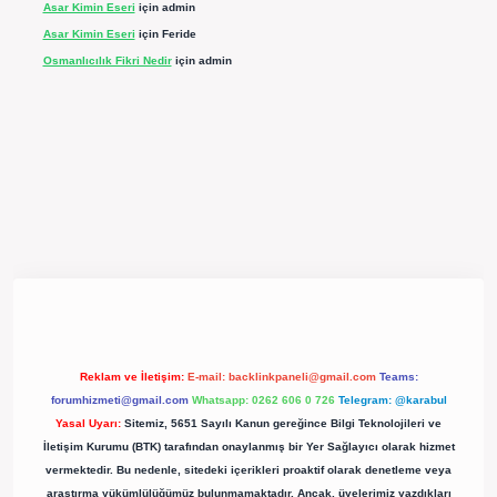
Asar Kimin Eseri
için
admin
Asar Kimin Eseri
için
Feride
Osmanlıcılık Fikri Nedir
için
admin
pergir.net/
Reklam ve İletişim:
E-mail:
backlinkpaneli@gmail.com
Teams:
forumhizmeti@gmail.com
Whatsapp: 0262 606 0 726
Telegram: @karabul
Yasal Uyarı:
Sitemiz, 5651 Sayılı Kanun gereğince Bilgi Teknolojileri ve
İletişim Kurumu (BTK) tarafından onaylanmış bir Yer Sağlayıcı olarak hizmet
vermektedir. Bu nedenle, sitedeki içerikleri proaktif olarak denetleme veya
araştırma yükümlülüğümüz bulunmamaktadır. Ancak, üyelerimiz yazdıkları