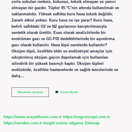
zorla sokulan renksiz, kokusuz, toksik olmayan ve yanıcı
olmayan bir gazdır. Tüpler 45 °C’nin altında kullanılmalı ve
saklanmalıdır. Yüksek saflıkta kuru hava toksik değildir.
Zararlı etkisi yoktur. Kuru hava ne işe yarar? Kuru hava,
belirli saflıktaki O2 ve N2 gazlarının karıştırılmasıyla
sentetik olarak üretilir. Esas olarak analizörlerde bir
enstrüman gazı ve GC-FID dedektörlerinde bir aşındırma
gazı olarak kullanılır. Hava tüpü nerelerde kullanılır?
Oksijen tüpü, özellikle tıbbi ve endüstriyel amaçlar için
sıkıştırılmış oksijen gazını depolamak için kullanılan
silindirik bir yüksek basınçlı kaptır. Oksijen tüpleri
endüstride, özellikle hastanelerde ve sağlık tesislerinde ve
dalış…
Kuru
Devamını okuyun
Yorum Bırak
Hava
Tüpü
Ne
Işe
Yarar
https://www.sosyalforum.com.tr
https://vogconcept.com.tr
https://vendex.com.tr
knight online
nttgame
Sitemap