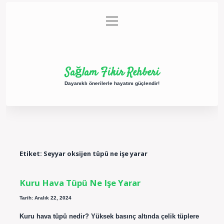
menüyü
Anasayfa
Gizlilik Politikası
Yasal Uyarı
aç
Hakkımızda
Sağlam Fikir Rehberi
Dayanıklı önerilerle hayatını güçlendir!
Etiket:
Seyyar oksijen tüpü ne işe yarar
Kuru Hava Tüpü Ne Işe Yarar
Tarih: Aralık 22, 2024
Kuru hava tüpü nedir? Yüksek basınç altında çelik tüplere