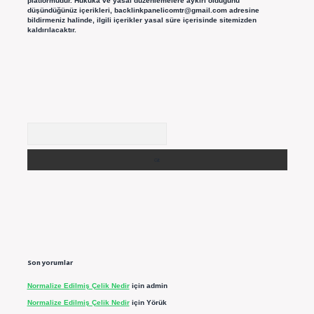
platformudur. Hukuka ve yasal düzenlemelere aykırı olduğunu
düşündüğünüz içerikleri,
backlinkpanelicomtr@gmail.com
adresine
bildirmeniz halinde, ilgili içerikler yasal süre içerisinde sitemizden
kaldırılacaktır.
Arama
Son yorumlar
Normalize Edilmiş Çelik Nedir
için
admin
Normalize Edilmiş Çelik Nedir
için
Yörük