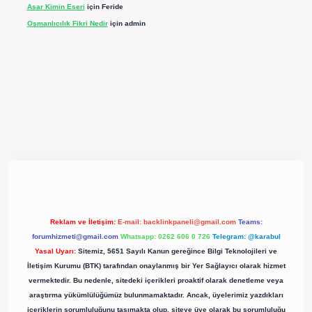
Asar Kimin Eseri
için
Feride
Osmanlıcılık Fikri Nedir
için
admin
pergir.net/
Reklam ve İletişim:
E-mail:
backlinkpaneli@gmail.com
Teams:
forumhizmeti@gmail.com
Whatsapp: 0262 606 0 726
Telegram: @karabul
Yasal Uyarı:
Sitemiz, 5651 Sayılı Kanun gereğince Bilgi Teknolojileri ve
İletişim Kurumu (BTK) tarafından onaylanmış bir Yer Sağlayıcı olarak hizmet
vermektedir. Bu nedenle, sitedeki içerikleri proaktif olarak denetleme veya
araştırma yükümlülüğümüz bulunmamaktadır. Ancak, üyelerimiz yazdıkları
içeriklerin sorumluluğunu taşımakta olup, siteye üye olarak bu sorumluluğu