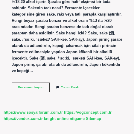
%18-20 alkol içerir. Şaraba göre hafif ekşimsi bir tada
sahiptir. Sakenin tadı nasıl? Fermente içecekler
kategorisine giren sake, rakı veya tatlı şarapla karşılaştırılır.
Rengi beyaz şaraba benzer ve alkol oranı %13 ila %20
arasındadır. Rengi şaraba benzese de tadı doğal olarak
şaraptan daha asidiktir. Sake hangi içki? Sake, sake (酒,
sake, /ˈsɑːki, ˈsækeɪ/ SAH-kee, SAK-ay), Japon pirinç şarabı
olarak da adlandırılır, kepeği çıkarmak için cilalı pirincin
fermente edilmesiyle yapılan Japon kökenli bir alkollü
içecektir. Sake (酒, sake, /ˈsɑːki, ˈsækeɪ/ SAH-kee, SAK-ay),
Japon pirinç şarabı olarak da adlandırılır, Japon kökenlidir
ve kepeği…
Sake
Devamını okuyun
Yorum Bırak
Sarhoş
Eder
Mi
https://www.sosyalforum.com.tr
https://vogconcept.com.tr
https://vendex.com.tr
knight online
nttgame
Sitemap