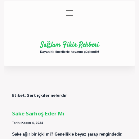
menüyü
Anasayfa
Gizlilik Politikası
Yasal Uyarı
aç
Hakkımızda
Sağlam Fikir Rehberi
Dayanıklı önerilerle hayatını güçlendir!
Etiket:
Sert içkiler nelerdir
Sake Sarhoş Eder Mi
Tarih: Kasım 4, 2024
Sake ağır bir içki mi? Genellikle beyaz şarap rengindedir.