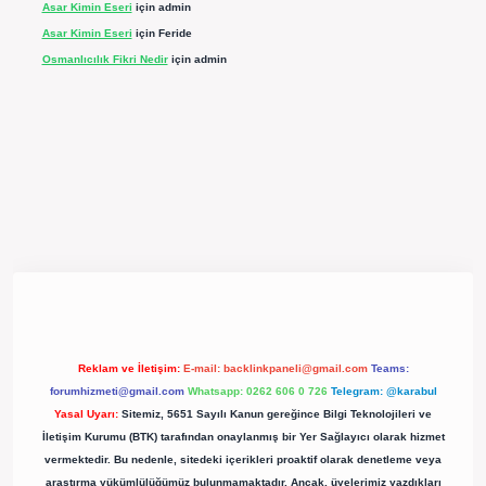
Asar Kimin Eseri
için
admin
Asar Kimin Eseri
için
Feride
Osmanlıcılık Fikri Nedir
için
admin
pergir.net/
Reklam ve İletişim:
E-mail:
backlinkpaneli@gmail.com
Teams:
forumhizmeti@gmail.com
Whatsapp: 0262 606 0 726
Telegram: @karabul
Yasal Uyarı:
Sitemiz, 5651 Sayılı Kanun gereğince Bilgi Teknolojileri ve
İletişim Kurumu (BTK) tarafından onaylanmış bir Yer Sağlayıcı olarak hizmet
vermektedir. Bu nedenle, sitedeki içerikleri proaktif olarak denetleme veya
araştırma yükümlülüğümüz bulunmamaktadır. Ancak, üyelerimiz yazdıkları