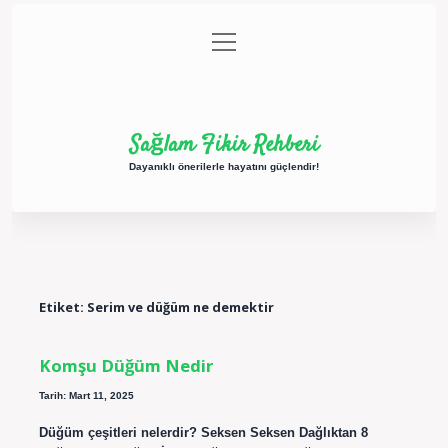
menüyü
Anasayfa
Gizlilik Politikası
Yasal Uyarı
aç
Hakkımızda
Sağlam Fikir Rehberi
Dayanıklı önerilerle hayatını güçlendir!
Etiket:
Serim ve düğüm ne demektir
Komşu Düğüm Nedir
Tarih: Mart 11, 2025
Düğüm çeşitleri nelerdir? Seksen Seksen Dağlıktan 8