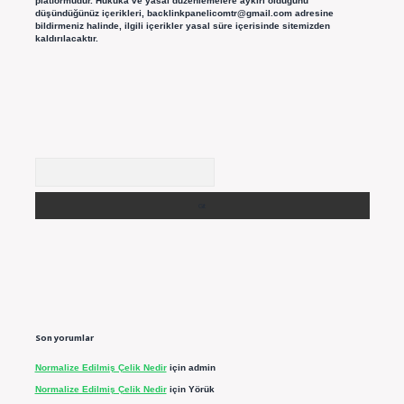
platformudur. Hukuka ve yasal düzenlemelere aykırı olduğunu
düşündüğünüz içerikleri,
backlinkpanelicomtr@gmail.com
adresine
bildirmeniz halinde, ilgili içerikler yasal süre içerisinde sitemizden
kaldırılacaktır.
Arama
Son yorumlar
Normalize Edilmiş Çelik Nedir
için
admin
Normalize Edilmiş Çelik Nedir
için
Yörük