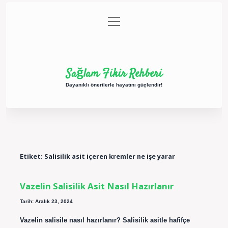
menüyü
Anasayfa
Gizlilik Politikası
Yasal Uyarı
aç
Hakkımızda
Sağlam Fikir Rehberi
Dayanıklı önerilerle hayatını güçlendir!
Etiket:
Salisilik asit içeren kremler ne işe yarar
Vazelin Salisilik Asit Nasıl Hazırlanır
Tarih: Aralık 23, 2024
Vazelin salisile nasıl hazırlanır? Salisilik asitle hafifçe