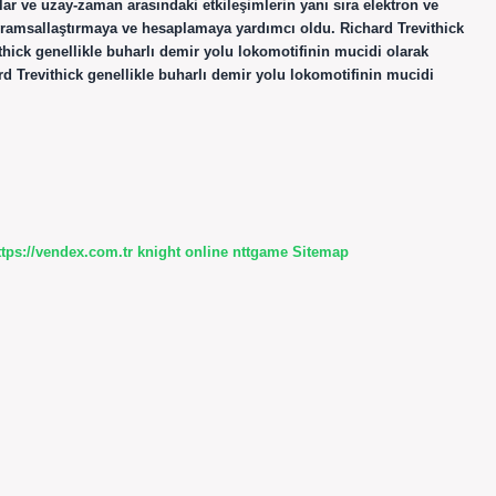
lar ve uzay-zaman arasındaki etkileşimlerin yanı sıra elektron ve
avramsallaştırmaya ve hesaplamaya yardımcı oldu. Richard Trevithick
hick genellikle buharlı demir yolu lokomotifinin mucidi olarak
rd Trevithick genellikle buharlı demir yolu lokomotifinin mucidi
ttps://vendex.com.tr
knight online
nttgame
Sitemap