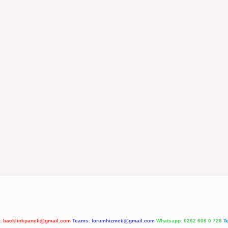
l:
backlinkpaneli@gmail.com
Teams:
forumhizmeti@gmail.com
Whatsapp: 0262 606 0 726
T