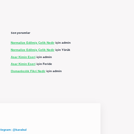
Son yorumlar
Normalize Edilmiş Çelik Nedir
için
admin
Normalize Edilmiş Çelik Nedir
için
Yörük
Asar Kimin Eseri
için
admin
Asar Kimin Eseri
için
Feride
Osmanlıcılık Fikri Nedir
için
admin
elegram: @karabul