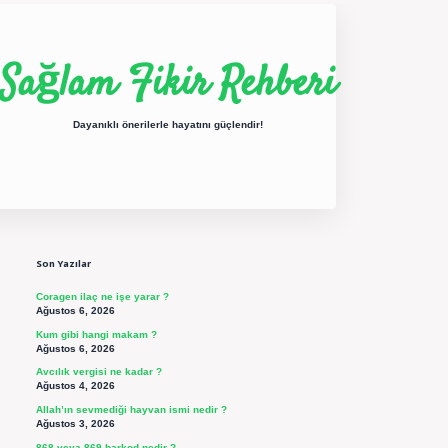
Sağlam Fikir Rehberi
Dayanıklı önerilerle hayatını güçlendir!
Sidebar
ilbet yeni giriş
betexper güncel giriş
https://betexpergir.net/
Son Yazılar
Coragen ilaç ne işe yarar ?
Ağustos 6, 2026
Kum gibi hangi makam ?
Ağustos 6, 2026
Avcılık vergisi ne kadar ?
Ağustos 4, 2026
Allah’ın sevmediği hayvan ismi nedir ?
Ağustos 3, 2026
868 veya 869 barkod nedir ?