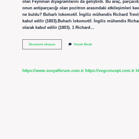
olan Feynman diyagramlarını da geliştirdi. Bu araç, parçacık
onun antiparçacığı olan pozitron arasındaki etkileşimleri k
ne buldu? Buharlı lokomotif. İngiliz mühendis Richard Trevit
kabul edilir (1803).Buharlı lokomotif. İngiliz mühendis Richa
olarak kabul edilir (1803). 1 Richard…
Richard
Devamını okuyun
Yorum Bırak
Neyi
Buldu
https://www.sosyalforum.com.tr
https://vogconcept.com.tr
h