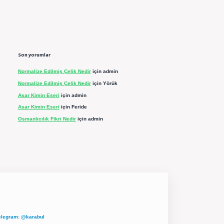
Son yorumlar
Normalize Edilmiş Çelik Nedir
için
admin
Normalize Edilmiş Çelik Nedir
için
Yörük
Asar Kimin Eseri
için
admin
Asar Kimin Eseri
için
Feride
Osmanlıcılık Fikri Nedir
için
admin
elegram: @karabul