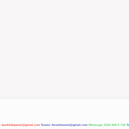
l:
backlinkpaneli@gmail.com
Teams:
forumhizmeti@gmail.com
Whatsapp: 0262 606 0 726
T