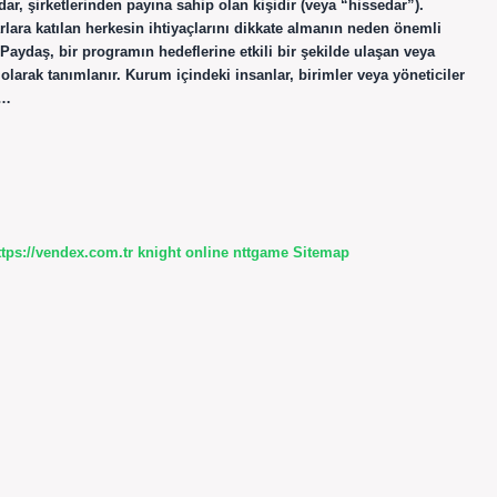
 şirketlerinden payına sahip olan kişidir (veya “hissedar”).
arlara katılan herkesin ihtiyaçlarını dikkate almanın neden önemli
ydaş, bir programın hedeflerine etkili bir şekilde ulaşan veya
olarak tanımlanır. Kurum içindeki insanlar, birimler veya yöneticiler
,…
ttps://vendex.com.tr
knight online
nttgame
Sitemap