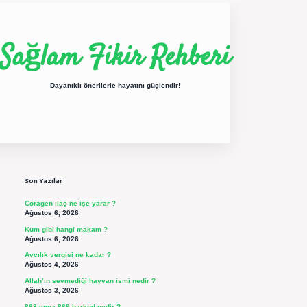
Sağlam Fikir Rehberi
Dayanıklı önerilerle hayatını güçlendir!
Sidebar
ilbet yeni giriş
betexper güncel giriş
https://betexpergir.net/
Son Yazılar
Coragen ilaç ne işe yarar ?
Ağustos 6, 2026
Kum gibi hangi makam ?
Ağustos 6, 2026
Avcılık vergisi ne kadar ?
Ağustos 4, 2026
Allah’ın sevmediği hayvan ismi nedir ?
Ağustos 3, 2026
868 veya 869 barkod nedir ?