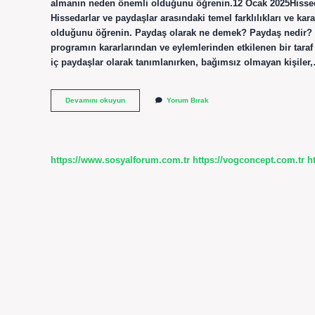
almanın neden önemli olduğunu öğrenin.12 Ocak 2025Hissedar,
Hissedarlar ve paydaşlar arasındaki temel farklılıkları ve kar
olduğunu öğrenin. Paydaş olarak ne demek? Paydaş nedir? Pa
programın kararlarından ve eylemlerinden etkilenen bir taraf 
iç paydaşlar olarak tanımlanırken, bağımsız olmayan kişiler
Paydaş
Devamını okuyun
Yorum Bırak
Kime
Denir
https://www.sosyalforum.com.tr
https://vogconcept.com.tr
h