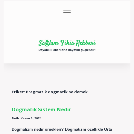
menüyü
Anasayfa
Gizlilik Politikası
Yasal Uyarı
aç
Hakkımızda
Sağlam Fikir Rehberi
Dayanıklı önerilerle hayatını güçlendir!
Etiket:
Pragmatik dogmatik ne demek
Dogmatik Sistem Nedir
Tarih: Kasım 3, 2024
Dogmatizm nedir örnekleri? Dogmatizm özellikle Orta