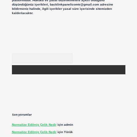
platformudur. Hukuka ve yasal düzenlemelere aykırı olduğunu
düşündüğünüz içerikleri,
backlinkpanelicomtr@gmail.com
adresine
bildirmeniz halinde, ilgili içerikler yasal süre içerisinde sitemizden
kaldırılacaktır.
Arama
Son yorumlar
Normalize Edilmiş Çelik Nedir
için
admin
Normalize Edilmiş Çelik Nedir
için
Yörük