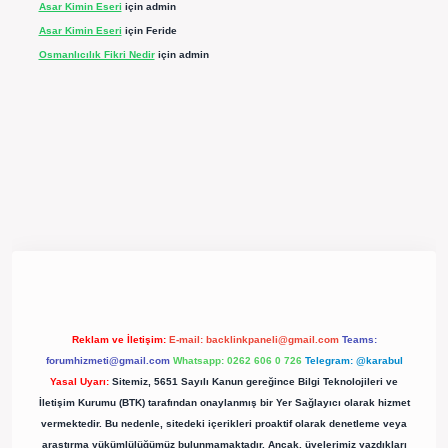
Asar Kimin Eseri
için
admin
Asar Kimin Eseri
için
Feride
Osmanlıcılık Fikri Nedir
için
admin
ergir.net/
Reklam ve İletişim:
E-mail:
backlinkpaneli@gmail.com
Teams:
forumhizmeti@gmail.com
Whatsapp: 0262 606 0 726
Telegram: @karabul
Yasal Uyarı:
Sitemiz, 5651 Sayılı Kanun gereğince Bilgi Teknolojileri ve
İletişim Kurumu (BTK) tarafından onaylanmış bir Yer Sağlayıcı olarak hizmet
vermektedir. Bu nedenle, sitedeki içerikleri proaktif olarak denetleme veya
araştırma yükümlülüğümüz bulunmamaktadır. Ancak, üyelerimiz yazdıkları