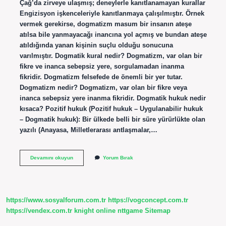
Çağ’da zirveye ulaşmış; deneylerle kanıtlanamayan kurallar
Engizisyon işkenceleriyle kanıtlanmaya çalışılmıştır. Örnek
vermek gerekirse, dogmatizm masum bir insanın ateşe
atılsa bile yanmayacağı inancına yol açmış ve bundan ateşe
atıldığında yanan kişinin suçlu olduğu sonucuna
varılmıştır. Dogmatik kural nedir? Dogmatizm, var olan bir
fikre ve inanca sebepsiz yere, sorgulamadan inanma
fikridir. Dogmatizm felsefede de önemli bir yer tutar.
Dogmatizm nedir? Dogmatizm, var olan bir fikre veya
inanca sebepsiz yere inanma fikridir. Dogmatik hukuk nedir
kısaca? Pozitif hukuk (Pozitif hukuk – Uygulanabilir hukuk
– Dogmatik hukuk): Bir ülkede belli bir süre yürürlükte olan
yazılı (Anayasa, Milletlerarası antlaşmalar,…
Dogmatik
Devamını okuyun
Yorum Bırak
Sistem
Nedir
https://www.sosyalforum.com.tr
https://vogconcept.com.tr
https://vendex.com.tr
knight online
nttgame
Sitemap