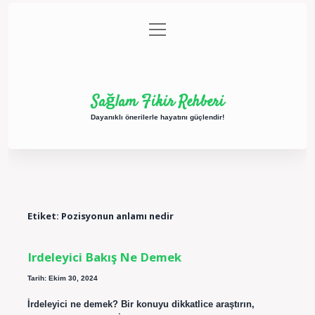
menüyü
Anasayfa
Gizlilik Politikası
Yasal Uyarı
aç
Hakkımızda
Sağlam Fikir Rehberi
Dayanıklı önerilerle hayatını güçlendir!
Etiket:
Pozisyonun anlamı nedir
Irdeleyici Bakış Ne Demek
Tarih: Ekim 30, 2024
İrdeleyici ne demek? Bir konuyu dikkatlice araştırın,