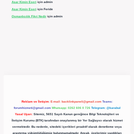
Asar Kimin Eseri
için
admin
Asar Kimin Eseri
için
Feride
Osmanlıcılık Fikri Nedir
için
admin
pergir.net/
Reklam ve İletişim:
E-mail:
backlinkpaneli@gmail.com
Teams:
forumhizmeti@gmail.com
Whatsapp: 0262 606 0 726
Telegram: @karabul
Yasal Uyarı:
Sitemiz, 5651 Sayılı Kanun gereğince Bilgi Teknolojileri ve
İletişim Kurumu (BTK) tarafından onaylanmış bir Yer Sağlayıcı olarak hizmet
vermektedir. Bu nedenle, sitedeki içerikleri proaktif olarak denetleme veya
araştırma yükümlülüğümüz bulunmamaktadır. Ancak, üyelerimiz yazdıkları