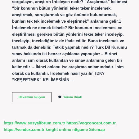
sorgulayın, araştırın İrdeleyen nedir? “Araştırmak” kelimesi
“bir konunun bütün yönlerini teker teker incelemek,
araştırmak, soruşturmak ve göz önünde bulundurmak,
bunları tek tek incelemek ve eleştirmek” anlamına gelir.1
İrdelemek ne demek felsefe? Bir konunun incelenmesi ve
eleştirilmesi gereken bütün yönlerini teker teker inceleyip,
inceleyip, incelediğimiz de ifade edilir. Buna incelemek ve
tartmak da denebilir. Tetkik yapmak nedir? Türk Dil Kurumu
sınav hakkında iki benzer açıklama yapmıştır: – Birinci
anlamı isim olarak kullanılan ve sınav anlamına gelen bir
kelimedir. – İkinci anlamı ise araştırma anlamındadır. İsim
olarak da kullanılır. İrdelemek nasıl yazılır TDK?
“KEŞFETMEK” KELİMESİNİN…
Irdeleyici
Devamını okuyun
Yorum Bırak
Bakış
Ne
Demek
https://www.sosyalforum.com.tr
https://vogconcept.com.tr
https://vendex.com.tr
knight online
nttgame
Sitemap