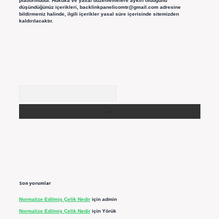
platformudur. Hukuka ve yasal düzenlemelere aykırı olduğunu
düşündüğünüz içerikleri,
backlinkpanelicomtr@gmail.com
adresine
bildirmeniz halinde, ilgili içerikler yasal süre içerisinde sitemizden
kaldırılacaktır.
Arama
Son yorumlar
Normalize Edilmiş Çelik Nedir
için
admin
Normalize Edilmiş Çelik Nedir
için
Yörük