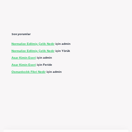
Son yorumlar
Normalize Edilmiş Çelik Nedir
için
admin
Normalize Edilmiş Çelik Nedir
için
Yörük
Asar Kimin Eseri
için
admin
Asar Kimin Eseri
için
Feride
Osmanlıcılık Fikri Nedir
için
admin
rgir.net/