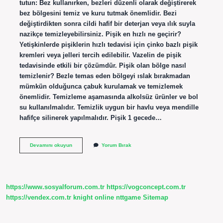
tutun: Bez kullanırken, bezleri düzenli olarak değiştirerek
bez bölgesini temiz ve kuru tutmak önemlidir. Bezi
değiştirdikten sonra cildi hafif bir deterjan veya ılık suyla
nazikçe temizleyebilirsiniz. Pişik en hızlı ne geçirir?
Yetişkinlerde pişiklerin hızlı tedavisi için çinko bazlı pişik
kremleri veya jelleri tercih edilebilir. Vazelin de pişik
tedavisinde etkili bir çözümdür. Pişik olan bölge nasıl
temizlenir? Bezle temas eden bölgeyi ıslak bırakmadan
mümkün olduğunca çabuk kurulamak ve temizlemek
önemlidir. Temizleme aşamasında alkolsüz ürünler ve bol
su kullanılmalıdır. Temizlik uygun bir havlu veya mendille
hafifçe silinerek yapılmalıdır. Pişik 1 gecede…
Pişik
Devamını okuyun
Yorum Bırak
Için
Banyo
Iyi
Gelir
Mi
https://www.sosyalforum.com.tr
https://vogconcept.com.tr
https://vendex.com.tr
knight online
nttgame
Sitemap