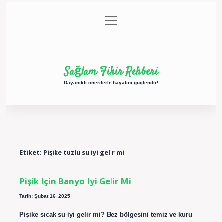
menüyü
Anasayfa
Gizlilik Politikası
Yasal Uyarı
aç
Hakkımızda
Sağlam Fikir Rehberi
Dayanıklı önerilerle hayatını güçlendir!
Etiket:
Pişike tuzlu su iyi gelir mi
Pişik Için Banyo Iyi Gelir Mi
Tarih: Şubat 16, 2025
Pişike sıcak su iyi gelir mi? Bez bölgesini temiz ve kuru