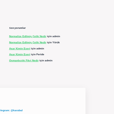
Son yorumlar
Normalize Edilmiş Çelik Nedir
için
admin
Normalize Edilmiş Çelik Nedir
için
Yörük
Asar Kimin Eseri
için
admin
Asar Kimin Eseri
için
Feride
Osmanlıcılık Fikri Nedir
için
admin
elegram: @karabul