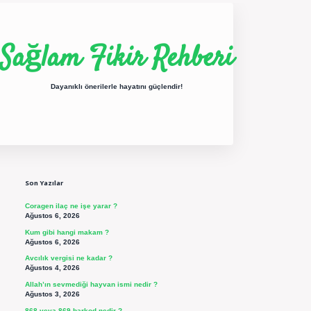
Sağlam Fikir Rehberi
Dayanıklı önerilerle hayatını güçlendir!
Sidebar
ilbet yeni giriş
betexper güncel giriş
https://betexpergir.net/
Son Yazılar
Coragen ilaç ne işe yarar ?
Ağustos 6, 2026
Kum gibi hangi makam ?
Ağustos 6, 2026
Avcılık vergisi ne kadar ?
Ağustos 4, 2026
Allah’ın sevmediği hayvan ismi nedir ?
Ağustos 3, 2026
868 veya 869 barkod nedir ?