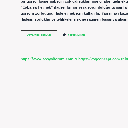
bir görevi başarmak için çok çalıştıkları inancından gelmekted
“Çaba sarf etmek” ifadesi bir işi veya sorumluluğu tamamla
görevin zorluğunu ifade etmek için kullanılır. Yarışmayı kaz
ifadesi, zorluklar ve tehlikeler riskine rağmen başarıya ulaş
Canını
Devamını okuyun
Yorum Bırak
Dişine
Katmak
Ne
Demek
https://www.sosyalforum.com.tr
https://vogconcept.com.tr
h