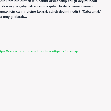
ir. Para biriktirmek için canını dişine takıp çalıştı deyimi nedir?
mak için çok çalışmak anlamına gelir. Bu ifade zaman zaman
anmak için canını dişine takarak çalıştı deyimi nedir? “Çabalamak”
ma arayışı olarak…
ttps://vendex.com.tr
knight online
nttgame
Sitemap