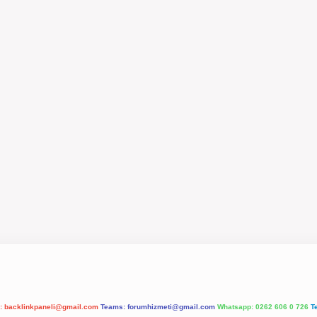
l:
backlinkpaneli@gmail.com
Teams:
forumhizmeti@gmail.com
Whatsapp: 0262 606 0 726
T