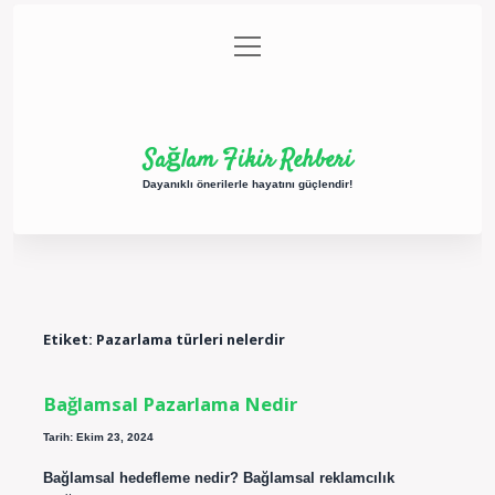
menüyü
Anasayfa
Gizlilik Politikası
Yasal Uyarı
aç
Hakkımızda
Sağlam Fikir Rehberi
Dayanıklı önerilerle hayatını güçlendir!
Etiket:
Pazarlama türleri nelerdir
Bağlamsal Pazarlama Nedir
Tarih: Ekim 23, 2024
Bağlamsal hedefleme nedir? Bağlamsal reklamcılık