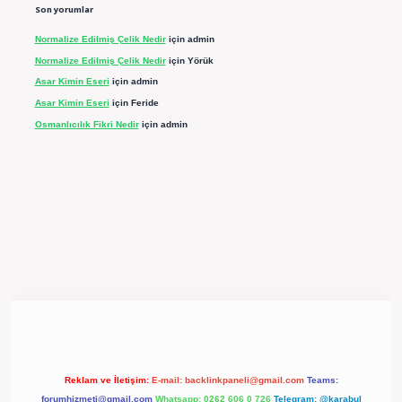
Son yorumlar
Normalize Edilmiş Çelik Nedir
için
admin
Normalize Edilmiş Çelik Nedir
için
Yörük
Asar Kimin Eseri
için
admin
Asar Kimin Eseri
için
Feride
Osmanlıcılık Fikri Nedir
için
admin
pergir.net/
Reklam ve İletişim:
E-mail:
backlinkpaneli@gmail.com
Teams:
forumhizmeti@gmail.com
Whatsapp: 0262 606 0 726
Telegram: @karabul