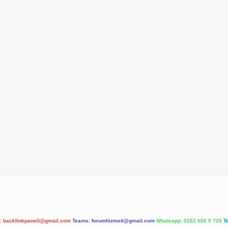
l:
backlinkpaneli@gmail.com
Teams:
forumhizmeti@gmail.com
Whatsapp: 0262 606 0 726
T