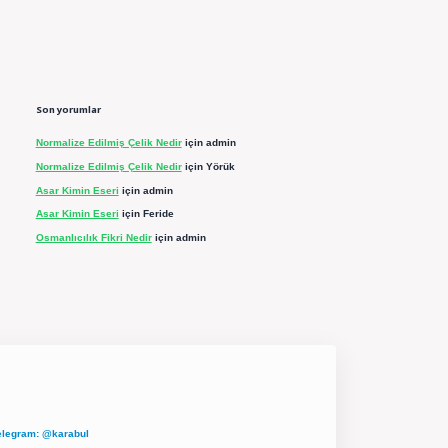
Son yorumlar
Normalize Edilmiş Çelik Nedir
için
admin
Normalize Edilmiş Çelik Nedir
için
Yörük
Asar Kimin Eseri
için
admin
Asar Kimin Eseri
için
Feride
Osmanlıcılık Fikri Nedir
için
admin
elegram: @karabul