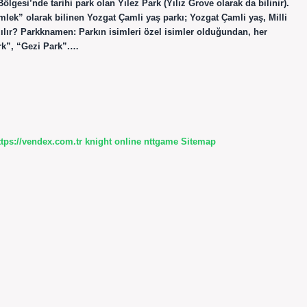
ölgesi’nde tarihi park olan Yılez Park (Yılız Grove olarak da bilinir).
mlek” olarak bilinen Yozgat Çamli yaş parkı; Yozgat Çamli yaş, Milli
zılır? Parkknamen: Parkın isimleri özel isimler olduğundan, her
rk”, “Gezi Park”.…
ttps://vendex.com.tr
knight online
nttgame
Sitemap