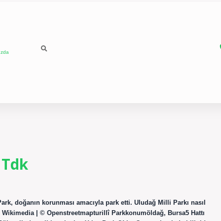
ızda
r Tdk
i Park, doğanın korunması amacıyla park etti. Uludağ Milli Parkı nasıl
ikimedia | © Openstreetmapturillî Parkkonumöldağ, Bursa5 Hattı