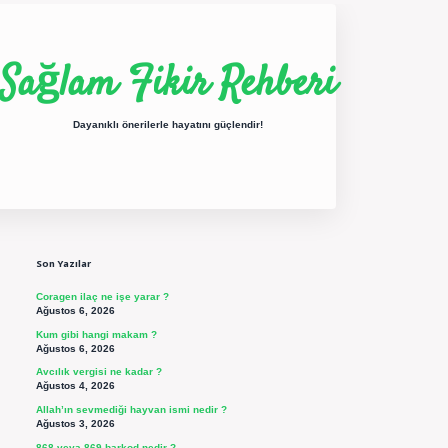
Sağlam Fikir Rehberi
Dayanıklı önerilerle hayatını güçlendir!
Sidebar
ilbet yeni giriş
betexper güncel giriş
https://betexpergir.net/
Son Yazılar
Coragen ilaç ne işe yarar ?
Ağustos 6, 2026
Kum gibi hangi makam ?
Ağustos 6, 2026
Avcılık vergisi ne kadar ?
Ağustos 4, 2026
Allah’ın sevmediği hayvan ismi nedir ?
Ağustos 3, 2026
868 veya 869 barkod nedir ?