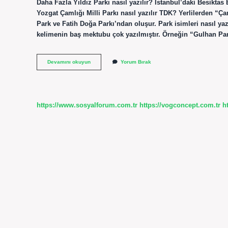
Daha Fazla Yıldız Parkı nasıl yazılır? İstanbul’daki Besiktas B
Yozgat Çamlığı Milli Parkı nasıl yazılır TDK? Yerlilerden “Ça
Park ve Fatih Doğa Parkı’ndan oluşur. Park isimleri nasıl ya
kelimenin baş mektubu çok yazılmıştır. Örneğin “Gulhan Pa
Park
Devamını okuyun
Yorum Bırak
Isimleri
Nasıl
Yazılır
Tdk
https://www.sosyalforum.com.tr
https://vogconcept.com.tr
h