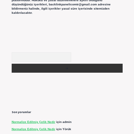
platformudur. Hukuka ve yasal düzenlemelere aykırı olduğunu
düşündüğünüz içerikleri,
backlinkpanelicomtr@gmail.com
adresine
bildirmeniz halinde, ilgili içerikler yasal süre içerisinde sitemizden
kaldırılacaktır.
Arama
Son yorumlar
Normalize Edilmiş Çelik Nedir
için
admin
Normalize Edilmiş Çelik Nedir
için
Yörük