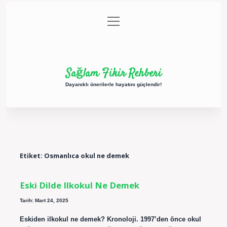
menüyü
Anasayfa
Gizlilik Politikası
Yasal Uyarı
aç
Hakkımızda
Sağlam Fikir Rehberi
Dayanıklı önerilerle hayatını güçlendir!
Etiket:
Osmanlıca okul ne demek
Eski Dilde Ilkokul Ne Demek
Tarih: Mart 24, 2025
Eskiden ilkokul ne demek? Kronoloji. 1997’den önce okul