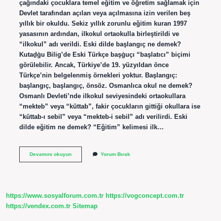
çağındaki çocuklara temel eğitim ve öğretim sağlamak için
Devlet tarafından açılan veya açılmasına izin verilen beş
yıllık bir okuldu. Sekiz yıllık zorunlu eğitim kuran 1997
yasasının ardından, ilkokul ortaokulla birleştirildi ve
“ilkokul” adı verildi. Eski dilde başlangıç ne demek?
Kutaḏġu Bilig’de Eski Türkçe başġuçı “başlatıcı” biçimi
görülebilir. Ancak, Türkiye’de 19. yüzyıldan önce
Türkçe’nin belgelenmiş örnekleri yoktur. Başlangıç:
başlangıç, başlangıç, önsöz. Osmanlıca okul ne demek?
Osmanlı Devleti’nde ilkokul seviyesindeki ortaokullara
“mekteb” veya “küttab”, fakir çocukların gittiği okullara ise
“küttab-ı sebil” veya “mekteb-i sebil” adı verilirdi. Eski
dilde eğitim ne demek? “Eğitim” kelimesi ilk…
Eski
Devamını okuyun
Yorum Bırak
Dilde
Ilkokul
Ne
Demek
https://www.sosyalforum.com.tr
https://vogconcept.com.tr
https://vendex.com.tr
Sitemap