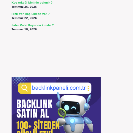
Koç erkeği kiminle evlenir ?
Temmuz 26, 2026
Hızlı tren kaç ülkede var ?
Temmuz 22, 2026
Zafer Polat Koyuncu kimdir ?
Temmuz 18, 2026