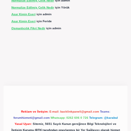
Normalize Edilmiş Çelik Nedir
için
admin
Normalize Edilmiş Çelik Nedir
için
Yörük
Asar Kimin Eseri
için
admin
Asar Kimin Eseri
için
Feride
Osmanlıcılık Fikri Nedir
için
admin
pergir.net/
Reklam ve İletişim:
E-mail:
backlinkpaneli@gmail.com
Teams:
forumhizmeti@gmail.com
Whatsapp: 0262 606 0 726
Telegram: @karabul
Yasal Uyarı:
Sitemiz, 5651 Sayılı Kanun gereğince Bilgi Teknolojileri ve
İletişim Kurumu (BTK) tarafından onaylanmış bir Yer Sağlayıcı olarak hizmet