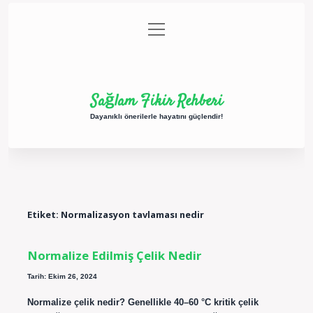
menüyü
Anasayfa
Gizlilik Politikası
Yasal Uyarı
aç
Hakkımızda
Sağlam Fikir Rehberi
Dayanıklı önerilerle hayatını güçlendir!
Etiket:
Normalizasyon tavlaması nedir
Normalize Edilmiş Çelik Nedir
Tarih: Ekim 26, 2024
Normalize çelik nedir? Genellikle 40–60 °C kritik çelik