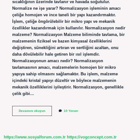
sıcaklığının üzerinde tavlanır ve havada soğutulur.
Normalize ne işe yarar? Normalizasyon işleminin amacı
çeliğe homojen ve ince taneli bir yapı kazandırmaktır.
İşlem, çeliğe öngörülebilir bir mikro yapı ve mekanik
özellikler kazandırmak için kullanılır. Normalizasyon nedir
malzeme? Normalizasyon Malzeme biliminde tavlama, bir
malzemenin fiziksel ve bazen kimyasal özelliklerini
değiştiren, sünekliğini artıran ve sertliğini azaltan, onu
daha dövülebilir hale getiren bir ısıl işlemdir.
Normalizasyonun amacı nedir? Normalizasyon
tavlamasının amacı, malzemelerin homojen bir mikro
yapıya sahip olmasını sağlamaktır. Bu işlem, malzeme
içindeki kristal yapıyı düzeltir ve böylece malzemenin
mekanik özelliklerini iyileştirir. Normalizasyon, genellikle
çelik gibi…
Normalize
Devamını okuyun
10 Yorum
Edilmiş
Çelik
Nedir
https://www.sosyalforum.com.tr
https://vogconcept.com.tr