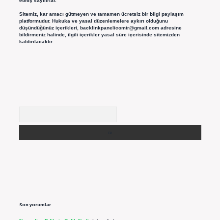
etmiş sayılırlar.
Sitemiz, kar amacı gütmeyen ve tamamen ücretsiz bir bilgi paylaşım
platformudur. Hukuka ve yasal düzenlemelere aykırı olduğunu
düşündüğünüz içerikleri,
backlinkpanelicomtr@gmail.com
adresine
bildirmeniz halinde, ilgili içerikler yasal süre içerisinde sitemizden
kaldırılacaktır.
Arama
Son yorumlar