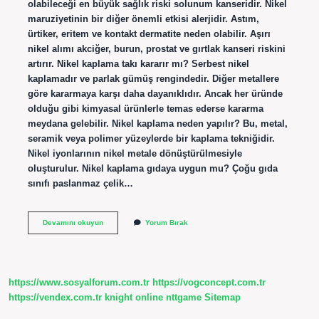
olabileceği en büyük sağlık riski solunum kanseridir. Nikel
maruziyetinin bir diğer önemli etkisi alerjidir. Astım,
ürtiker, eritem ve kontakt dermatite neden olabilir. Aşırı
nikel alımı akciğer, burun, prostat ve gırtlak kanseri riskini
artırır. Nikel kaplama takı kararır mı? Serbest nikel
kaplamadır ve parlak gümüş rengindedir. Diğer metallere
göre kararmaya karşı daha dayanıklıdır. Ancak her üründe
olduğu gibi kimyasal ürünlerle temas ederse kararma
meydana gelebilir. Nikel kaplama neden yapılır? Bu, metal,
seramik veya polimer yüzeylerde bir kaplama tekniğidir.
Nikel iyonlarının nikel metale dönüştürülmesiyle
oluşturulur. Nikel kaplama gıdaya uygun mu? Çoğu gıda
sınıfı paslanmaz çelik…
Nikel
Devamını okuyun
Yorum Bırak
Kaplama
Ne
Demek
https://www.sosyalforum.com.tr
https://vogconcept.com.tr
https://vendex.com.tr
knight online
nttgame
Sitemap