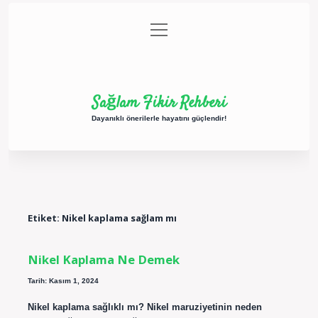
menüyü
Anasayfa
Gizlilik Politikası
Yasal Uyarı
aç
Hakkımızda
Sağlam Fikir Rehberi
Dayanıklı önerilerle hayatını güçlendir!
Etiket:
Nikel kaplama sağlam mı
Nikel Kaplama Ne Demek
Tarih: Kasım 1, 2024
Nikel kaplama sağlıklı mı? Nikel maruziyetinin neden