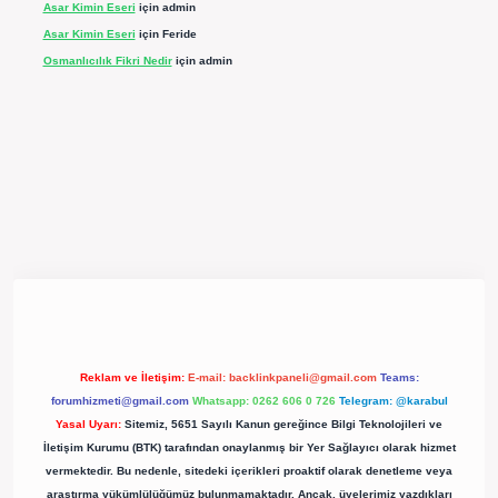
Asar Kimin Eseri
için
admin
Asar Kimin Eseri
için
Feride
Osmanlıcılık Fikri Nedir
için
admin
pergir.net/
Reklam ve İletişim:
E-mail:
backlinkpaneli@gmail.com
Teams:
forumhizmeti@gmail.com
Whatsapp: 0262 606 0 726
Telegram: @karabul
Yasal Uyarı:
Sitemiz, 5651 Sayılı Kanun gereğince Bilgi Teknolojileri ve
İletişim Kurumu (BTK) tarafından onaylanmış bir Yer Sağlayıcı olarak hizmet
vermektedir. Bu nedenle, sitedeki içerikleri proaktif olarak denetleme veya
araştırma yükümlülüğümüz bulunmamaktadır. Ancak, üyelerimiz yazdıkları