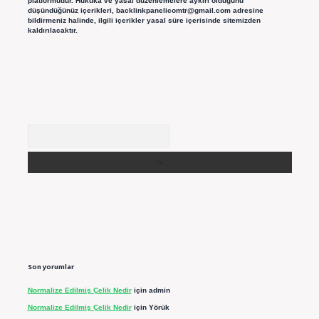
platformudur. Hukuka ve yasal düzenlemelere aykırı olduğunu
düşündüğünüz içerikleri,
backlinkpanelicomtr@gmail.com
adresine
bildirmeniz halinde, ilgili içerikler yasal süre içerisinde sitemizden
kaldırılacaktır.
Arama
Son yorumlar
Normalize Edilmiş Çelik Nedir
için
admin
Normalize Edilmiş Çelik Nedir
için
Yörük