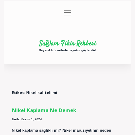
menüyü
Anasayfa
Gizlilik Politikası
Yasal Uyarı
aç
Hakkımızda
Sağlam Fikir Rehberi
Dayanıklı önerilerle hayatını güçlendir!
Etiket:
Nikel kaliteli mi
Nikel Kaplama Ne Demek
Tarih: Kasım 1, 2024
Nikel kaplama sağlıklı mı? Nikel maruziyetinin neden