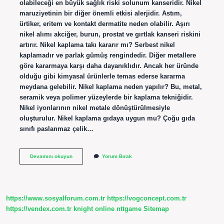
olabileceği en büyük sağlık riski solunum kanseridir. Nikel
maruziyetinin bir diğer önemli etkisi alerjidir. Astım,
ürtiker, eritem ve kontakt dermatite neden olabilir. Aşırı
nikel alımı akciğer, burun, prostat ve gırtlak kanseri riskini
artırır. Nikel kaplama takı kararır mı? Serbest nikel
kaplamadır ve parlak gümüş rengindedir. Diğer metallere
göre kararmaya karşı daha dayanıklıdır. Ancak her üründe
olduğu gibi kimyasal ürünlerle temas ederse kararma
meydana gelebilir. Nikel kaplama neden yapılır? Bu, metal,
seramik veya polimer yüzeylerde bir kaplama tekniğidir.
Nikel iyonlarının nikel metale dönüştürülmesiyle
oluşturulur. Nikel kaplama gıdaya uygun mu? Çoğu gıda
sınıfı paslanmaz çelik…
Nikel
Devamını okuyun
Yorum Bırak
Kaplama
Ne
Demek
https://www.sosyalforum.com.tr
https://vogconcept.com.tr
https://vendex.com.tr
knight online
nttgame
Sitemap