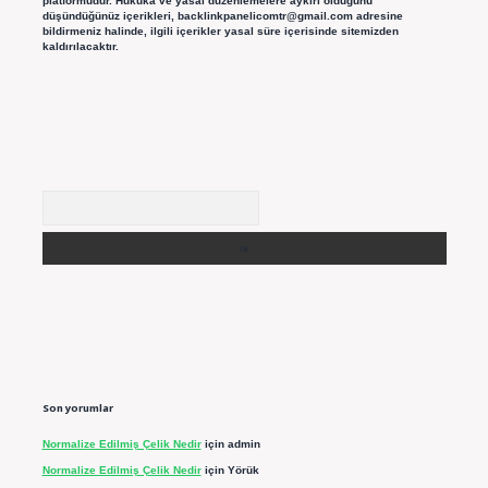
platformudur. Hukuka ve yasal düzenlemelere aykırı olduğunu
düşündüğünüz içerikleri,
backlinkpanelicomtr@gmail.com
adresine
bildirmeniz halinde, ilgili içerikler yasal süre içerisinde sitemizden
kaldırılacaktır.
Arama
Son yorumlar
Normalize Edilmiş Çelik Nedir
için
admin
Normalize Edilmiş Çelik Nedir
için
Yörük