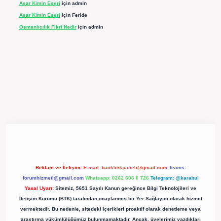
Asar Kimin Eseri
için
admin
Asar Kimin Eseri
için
Feride
Osmanlıcılık Fikri Nedir
için
admin
pergir.net/
Reklam ve İletişim:
E-mail:
backlinkpaneli@gmail.com
Teams:
forumhizmeti@gmail.com
Whatsapp: 0262 606 0 726
Telegram: @karabul
Yasal Uyarı:
Sitemiz, 5651 Sayılı Kanun gereğince Bilgi Teknolojileri ve
İletişim Kurumu (BTK) tarafından onaylanmış bir Yer Sağlayıcı olarak hizmet
vermektedir. Bu nedenle, sitedeki içerikleri proaktif olarak denetleme veya
araştırma yükümlülüğümüz bulunmamaktadır. Ancak, üyelerimiz yazdıkları