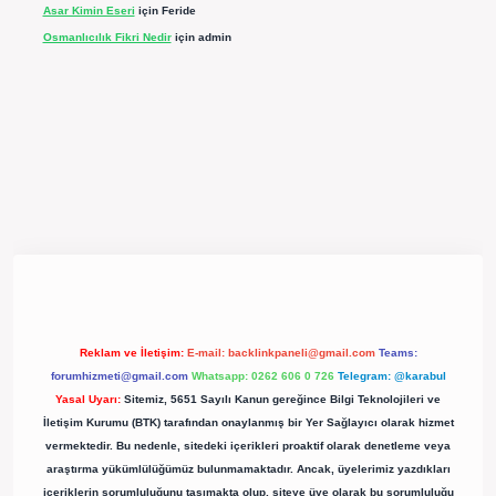
Asar Kimin Eseri
için
Feride
Osmanlıcılık Fikri Nedir
için
admin
pergir.net/
Reklam ve İletişim:
E-mail:
backlinkpaneli@gmail.com
Teams:
forumhizmeti@gmail.com
Whatsapp: 0262 606 0 726
Telegram: @karabul
Yasal Uyarı:
Sitemiz, 5651 Sayılı Kanun gereğince Bilgi Teknolojileri ve
İletişim Kurumu (BTK) tarafından onaylanmış bir Yer Sağlayıcı olarak hizmet
vermektedir. Bu nedenle, sitedeki içerikleri proaktif olarak denetleme veya
araştırma yükümlülüğümüz bulunmamaktadır. Ancak, üyelerimiz yazdıkları
içeriklerin sorumluluğunu taşımakta olup, siteye üye olarak bu sorumluluğu