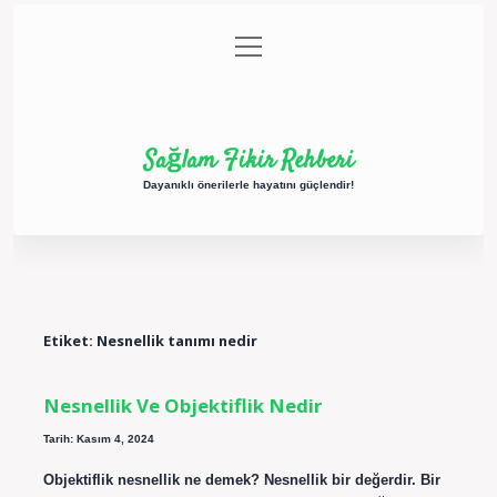
menüyü
Anasayfa
Gizlilik Politikası
Yasal Uyarı
aç
Hakkımızda
Sağlam Fikir Rehberi
Dayanıklı önerilerle hayatını güçlendir!
Etiket:
Nesnellik tanımı nedir
Nesnellik Ve Objektiflik Nedir
Tarih: Kasım 4, 2024
Objektiflik nesnellik ne demek? Nesnellik bir değerdir. Bir