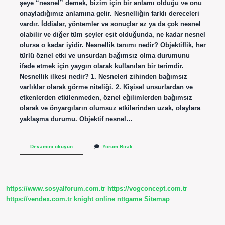
şeye “nesnel” demek, bizim için bir anlamı olduğu ve onu
onayladığımız anlamına gelir. Nesnelliğin farklı dereceleri
vardır. İddialar, yöntemler ve sonuçlar az ya da çok nesnel
olabilir ve diğer tüm şeyler eşit olduğunda, ne kadar nesnel
olursa o kadar iyidir. Nesnellik tanımı nedir? Objektiflik, her
türlü öznel etki ve unsurdan bağımsız olma durumunu
ifade etmek için yaygın olarak kullanılan bir terimdir.
Nesnellik ilkesi nedir? 1. Nesneleri zihinden bağımsız
varlıklar olarak görme niteliği. 2. Kişisel unsurlardan ve
etkenlerden etkilenmeden, öznel eğilimlerden bağımsız
olarak ve önyargıların olumsuz etkilerinden uzak, olaylara
yaklaşma durumu. Objektif nesnel…
Nesnellik
Devamını okuyun
Yorum Bırak
Ve
Objektiflik
Nedir
https://www.sosyalforum.com.tr
https://vogconcept.com.tr
https://vendex.com.tr
knight online
nttgame
Sitemap