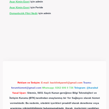
Asar Kimin Eseri
için
admin
Asar Kimin Eseri
için
Feride
Osmanlıcılık Fikri Nedir
için
admin
pergir.net/
Reklam ve İletişim:
E-mail:
backlinkpaneli@gmail.com
Teams:
forumhizmeti@gmail.com
Whatsapp: 0262 606 0 726
Telegram: @karabul
Yasal Uyarı:
Sitemiz, 5651 Sayılı Kanun gereğince Bilgi Teknolojileri ve
İletişim Kurumu (BTK) tarafından onaylanmış bir Yer Sağlayıcı olarak hizmet
vermektedir. Bu nedenle, sitedeki içerikleri proaktif olarak denetleme veya
araştırma yükümlülüğümüz bulunmamaktadır. Ancak, üyelerimiz yazdıkları