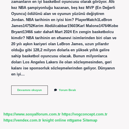
zamanların en iyi basketbol oyuncusu olarak görüyor. Altı
kez NBA şampiyonluğu kazanan, beş kez MVP (En Değerli
Oyuncu) ödülünü alan ve oyunun yüzünü değiştiren
Jordan. NBA tarihinin en iyisi kim? PlayerMatch1LeBron
James14752Kerim Abdülcabbar15603Karl Malone14764Kobe
Bryant13466 satır daha4 Mart 2024 En zengin basketbolcu
kimdir? NBA tarihinin en efsanevi isimlerinden biri olan ve
20 yılı aşkın kariyeri olan LeBron James, uzun yıllardır
olduğu gibi 128,2 milyon dolarla en yüksek yıllık gelire
sahip basketbol oyuncusu olacak. Bunun milyonlarca
doları Los Angeles Lakers ile olan sözleşmesinden, geri
kalanı ise sponsorluk sözleşmelerinden geliyor. Dünyanın
en iyi…
Dünyanın
Devamını okuyun
Yorum Bırak
En
Ünlü
Basketbolcusu
Kim
https://www.sosyalforum.com.tr
https://vogconcept.com.tr
https://vendex.com.tr
knight online
nttgame
Sitemap