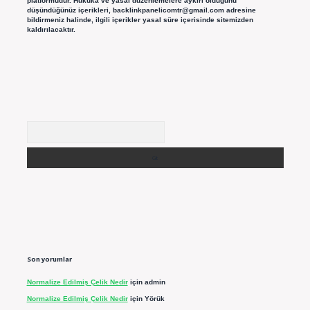
platformudur. Hukuka ve yasal düzenlemelere aykırı olduğunu
düşündüğünüz içerikleri,
backlinkpanelicomtr@gmail.com
adresine
bildirmeniz halinde, ilgili içerikler yasal süre içerisinde sitemizden
kaldırılacaktır.
Arama
Son yorumlar
Normalize Edilmiş Çelik Nedir
için
admin
Normalize Edilmiş Çelik Nedir
için
Yörük