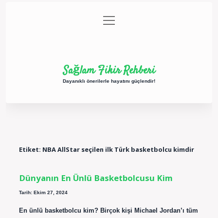
menüyü
Anasayfa
Gizlilik Politikası
Yasal Uyarı
aç
Hakkımızda
Sağlam Fikir Rehberi
Dayanıklı önerilerle hayatını güçlendir!
Etiket:
NBA AllStar seçilen ilk Türk basketbolcu kimdir
Dünyanın En Ünlü Basketbolcusu Kim
Tarih: Ekim 27, 2024
En ünlü basketbolcu kim? Birçok kişi Michael Jordan’ı tüm