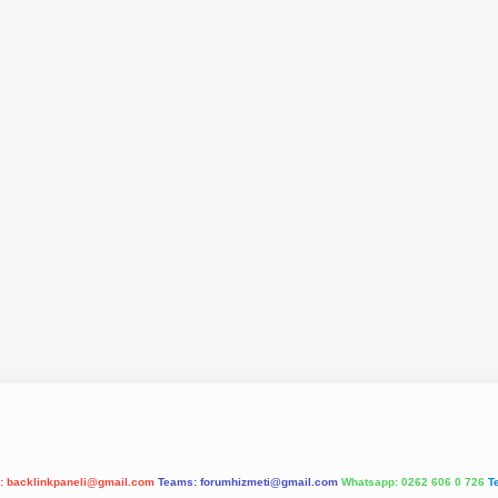
l:
backlinkpaneli@gmail.com
Teams:
forumhizmeti@gmail.com
Whatsapp: 0262 606 0 726
T