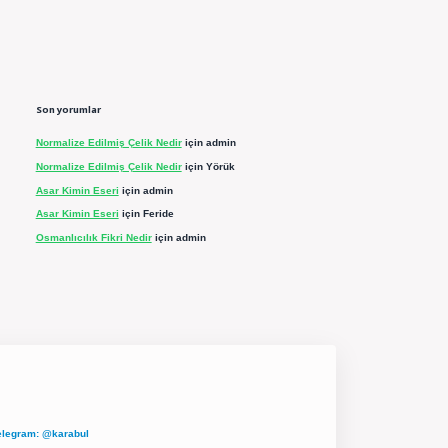
Son yorumlar
Normalize Edilmiş Çelik Nedir
için
admin
Normalize Edilmiş Çelik Nedir
için
Yörük
Asar Kimin Eseri
için
admin
Asar Kimin Eseri
için
Feride
Osmanlıcılık Fikri Nedir
için
admin
elegram: @karabul