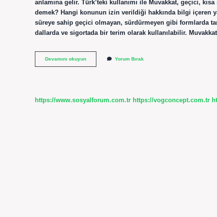
anlamına gelir. Türk’teki kullanımı ile Muvakkat, geçici, kısa
demek? Hangi konunun izin verildiği hakkında bilgi içeren ya
süreye sahip geçici olmayan, sürdürmeyen gibi formlarda tan
dallarda ve sigortada bir terim olarak kullanılabilir. Muva
Muvakkaten
Devamını okuyun
Yorum Bırak
Ne
Demek
https://www.sosyalforum.com.tr
https://vogconcept.com.tr
h