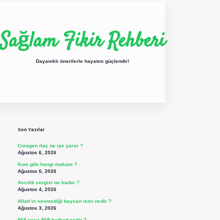
Sağlam Fikir Rehberi
Dayanıklı önerilerle hayatını güçlendir!
Sidebar
ilbet yeni giriş
betexper güncel giriş
https://betexpergir.net/
Son Yazılar
Coragen ilaç ne işe yarar ?
Ağustos 6, 2026
Kum gibi hangi makam ?
Ağustos 6, 2026
Avcılık vergisi ne kadar ?
Ağustos 4, 2026
Allah’ın sevmediği hayvan ismi nedir ?
Ağustos 3, 2026
868 veya 869 barkod nedir ?