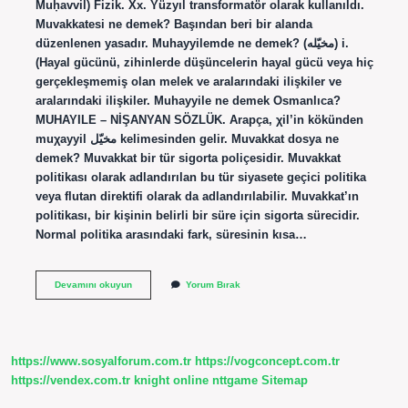
Muḥavvil) Fizik. Xx. Yüzyıl transformatör olarak kullanıldı.
Muvakkatesi ne demek? Başından beri bir alanda
düzenlenen yasadır. Muhayyilemde ne demek? (ﻣﺨﻴّﻠﻪ) i.
(Hayal gücünü, zihinlerde düşüncelerin hayal gücü veya hiç
gerçekleşmemiş olan melek ve aralarındaki ilişkiler ve
aralarındaki ilişkiler. Muhayyile ne demek Osmanlıca?
MUHAYILE – NİŞANYAN SÖZLÜK. Arapça, χil’in kökünden
muχayyil مخيّل kelimesinden gelir. Muvakkat dosya ne
demek? Muvakkat bir tür sigorta poliçesidir. Muvakkat
politikası olarak adlandırılan bu tür siyasete geçici politika
veya flutan direktifi olarak da adlandırılabilir. Muvakkat’ın
politikası, bir kişinin belirli bir süre için sigorta sürecidir.
Normal politika arasındaki fark, süresinin kısa…
Muhavvile
Devamını okuyun
Yorum Bırak
Merkezi
Ne
Demek
https://www.sosyalforum.com.tr
https://vogconcept.com.tr
https://vendex.com.tr
knight online
nttgame
Sitemap