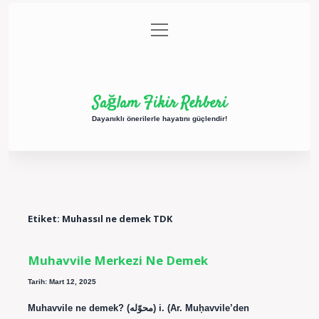
menüyü
Anasayfa
Gizlilik Politikası
Yasal Uyarı
aç
Hakkımızda
Sağlam Fikir Rehberi
Dayanıklı önerilerle hayatını güçlendir!
Etiket:
Muhassıl ne demek TDK
Muhavvile Merkezi Ne Demek
Tarih: Mart 12, 2025
Muhavvile ne demek? (ﻣﺤﻮّﻟﻪ) i. (Ar. Muḥavvile’den