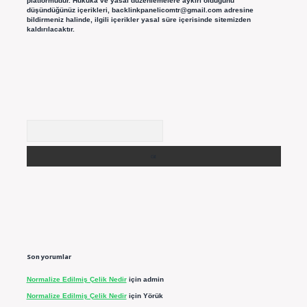
platformudur. Hukuka ve yasal düzenlemelere aykırı olduğunu
düşündüğünüz içerikleri,
backlinkpanelicomtr@gmail.com
adresine
bildirmeniz halinde, ilgili içerikler yasal süre içerisinde sitemizden
kaldırılacaktır.
Arama
Son yorumlar
Normalize Edilmiş Çelik Nedir
için
admin
Normalize Edilmiş Çelik Nedir
için
Yörük