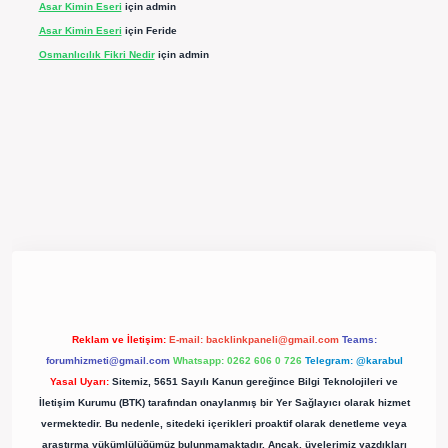
Asar Kimin Eseri
için
admin
Asar Kimin Eseri
için
Feride
Osmanlıcılık Fikri Nedir
için
admin
pergir.net/
Reklam ve İletişim:
E-mail:
backlinkpaneli@gmail.com
Teams:
forumhizmeti@gmail.com
Whatsapp: 0262 606 0 726
Telegram: @karabul
Yasal Uyarı:
Sitemiz, 5651 Sayılı Kanun gereğince Bilgi Teknolojileri ve
İletişim Kurumu (BTK) tarafından onaylanmış bir Yer Sağlayıcı olarak hizmet
vermektedir. Bu nedenle, sitedeki içerikleri proaktif olarak denetleme veya
araştırma yükümlülüğümüz bulunmamaktadır. Ancak, üyelerimiz yazdıkları