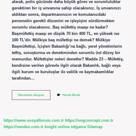
alarak, polis gücünde daha büyük görev ve sorumluluklar
gerektiren bir iş unvanına sahip olacaksınız. İş unvanınızı
aldıktan sonra, departmanınızın ve komutanızdaki
personelin gerekli düzenini ve işleyişini sürdürmekten
sorumlu olacaksınız. Baş müfettiş maaşı ne kadar?
Başmüfettiş maaşı en düşük 70 bin 400 TL, en yüksek ise
100 TL’dir. Mülkiye baş müfettişi ne demek? Mülkiye
Başmüfettişi, İçişleri Bakanlığı’na bağlı, yerel yönetimlerin
teftiş, soruşturma ve denetiminden sorumlu üst düzey bir
memurdur. Müfettişler neleri denetler? Madde 23 – Müfettiş,
kendisine verilen görevle ilgili olarak Bakanlık, bağlı veya
ilgili kurum ve kuruluşlar ile valilik ve kaymakamlıklar
tarafından…
Baş
Devamını okuyun
Yorum Bırak
Müfettiş
Görevi
Nedir
https://www.sosyalforum.com.tr
https://vogconcept.com.tr
https://vendex.com.tr
knight online
nttgame
Sitemap