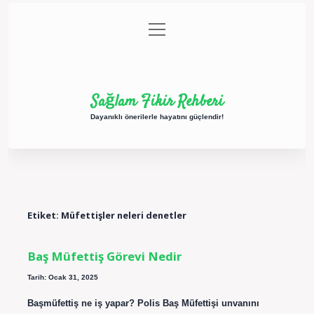
menüyü
Anasayfa
Gizlilik Politikası
Yasal Uyarı
aç
Hakkımızda
Sağlam Fikir Rehberi
Dayanıklı önerilerle hayatını güçlendir!
Etiket:
Müfettişler neleri denetler
Baş Müfettiş Görevi Nedir
Tarih: Ocak 31, 2025
Başmüfettiş ne iş yapar? Polis Baş Müfettişi unvanını