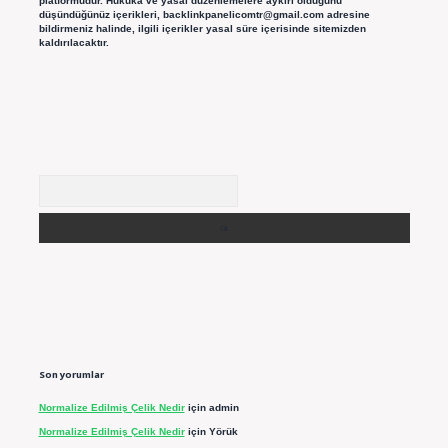
platformudur. Hukuka ve yasal düzenlemelere aykırı olduğunu
düşündüğünüz içerikleri,
backlinkpanelicomtr@gmail.com
adresine
bildirmeniz halinde, ilgili içerikler yasal süre içerisinde sitemizden
kaldırılacaktır.
Arama
Son yorumlar
Normalize Edilmiş Çelik Nedir
için
admin
Normalize Edilmiş Çelik Nedir
için
Yörük