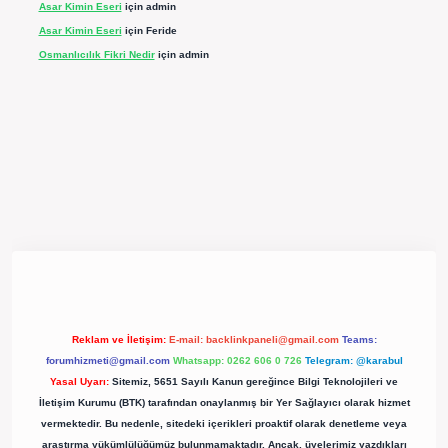
Asar Kimin Eseri
için
admin
Asar Kimin Eseri
için
Feride
Osmanlıcılık Fikri Nedir
için
admin
pergir.net/
Reklam ve İletişim:
E-mail:
backlinkpaneli@gmail.com
Teams:
forumhizmeti@gmail.com
Whatsapp: 0262 606 0 726
Telegram: @karabul
Yasal Uyarı:
Sitemiz, 5651 Sayılı Kanun gereğince Bilgi Teknolojileri ve
İletişim Kurumu (BTK) tarafından onaylanmış bir Yer Sağlayıcı olarak hizmet
vermektedir. Bu nedenle, sitedeki içerikleri proaktif olarak denetleme veya
araştırma yükümlülüğümüz bulunmamaktadır. Ancak, üyelerimiz yazdıkları