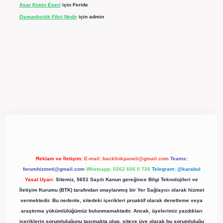
Asar Kimin Eseri
için
Feride
Osmanlıcılık Fikri Nedir
için
admin
expergir.net/
Reklam ve İletişim:
E-mail:
backlinkpaneli@gmail.com
Teams:
forumhizmeti@gmail.com
Whatsapp: 0262 606 0 726
Telegram: @karabul
Yasal Uyarı:
Sitemiz, 5651 Sayılı Kanun gereğince Bilgi Teknolojileri ve
İletişim Kurumu (BTK) tarafından onaylanmış bir Yer Sağlayıcı olarak hizmet
vermektedir. Bu nedenle, sitedeki içerikleri proaktif olarak denetleme veya
araştırma yükümlülüğümüz bulunmamaktadır. Ancak, üyelerimiz yazdıkları
içeriklerin sorumluluğunu taşımakta olup, siteye üye olarak bu sorumluluğu