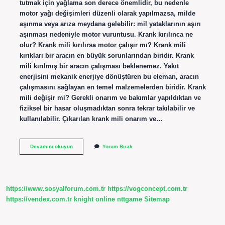
tutmak için yağlama son derece önemlidir, bu nedenle
motor yağı değişimleri düzenli olarak yapılmazsa, milde
aşınma veya arıza meydana gelebilir: mil yataklarının aşırı
aşınması nedeniyle motor vuruntusu. Krank kırılınca ne
olur? Krank mili kırılırsa motor çalışır mı? Krank mili
kırıkları bir aracın en büyük sorunlarından biridir. Krank
mili kırılmış bir aracın çalışması beklenemez. Yakıt
enerjisini mekanik enerjiye dönüştüren bu eleman, aracın
çalışmasını sağlayan en temel malzemelerden biridir. Krank
mili değişir mi? Gerekli onarım ve bakımlar yapıldıktan ve
fiziksel bir hasar oluşmadıktan sonra tekrar takılabilir ve
kullanılabilir. Çıkarılan krank mili onarım ve…
Krank
Devamını okuyun
Yorum Bırak
Mili
Tamir
Edilir
Mi
https://www.sosyalforum.com.tr
https://vogconcept.com.tr
https://vendex.com.tr
knight online
nttgame
Sitemap