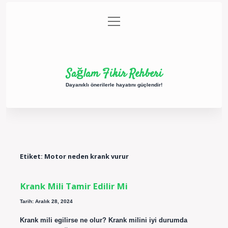
menüyü
Anasayfa
Gizlilik Politikası
Yasal Uyarı
aç
Hakkımızda
Sağlam Fikir Rehberi
Dayanıklı önerilerle hayatını güçlendir!
Etiket:
Motor neden krank vurur
Krank Mili Tamir Edilir Mi
Tarih: Aralık 28, 2024
Krank mili egilirse ne olur? Krank milini iyi durumda