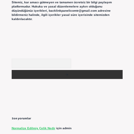
Sitemiz, kar amacı gütmeyen ve tamamen ücretsiz bir bilgi paylaşım
platformudur. Hukuka ve yasal düzenlemelere aykırı olduğunu
düşündüğünüz içerikleri,
backlinkpanelicomtr@gmail.com
adresine
bildirmeniz halinde, ilgili içerikler yasal süre içerisinde sitemizden
kaldırılacaktır.
Arama
Son yorumlar
Normalize Edilmiş Çelik Nedir
için
admin