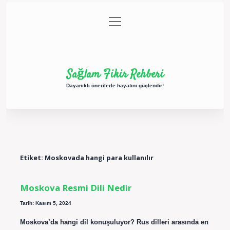
menüyü
Anasayfa
Gizlilik Politikası
Yasal Uyarı
aç
Hakkımızda
Sağlam Fikir Rehberi
Dayanıklı önerilerle hayatını güçlendir!
Etiket:
Moskovada hangi para kullanılır
Moskova Resmi Dili Nedir
Tarih: Kasım 5, 2024
Moskova’da hangi dil konuşuluyor? Rus dilleri arasında en