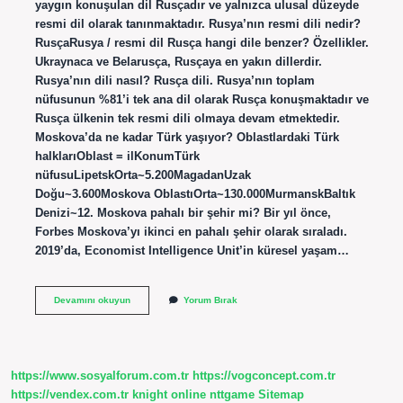
yaygın konuşulan dil Rusçadır ve yalnızca ulusal düzeyde
resmi dil olarak tanınmaktadır. Rusya’nın resmi dili nedir?
RusçaRusya / resmi dil Rusça hangi dile benzer? Özellikler.
Ukraynaca ve Belarusça, Rusçaya en yakın dillerdir.
Rusya’nın dili nasıl? Rusça dili. Rusya’nın toplam
nüfusunun %81’i tek ana dil olarak Rusça konuşmaktadır ve
Rusça ülkenin tek resmi dili olmaya devam etmektedir.
Moskova’da ne kadar Türk yaşıyor? Oblastlardaki Türk
halklarıOblast = ilKonumTürk
nüfusuLipetskOrta~5.200MagadanUzak
Doğu~3.600Moskova OblastıOrta~130.000MurmanskBaltık
Denizi~12. Moskova pahalı bir şehir mi? Bir yıl önce,
Forbes Moskova’yı ikinci en pahalı şehir olarak sıraladı.
2019’da, Economist Intelligence Unit’in küresel yaşam…
Moskova
Devamını okuyun
Yorum Bırak
Resmi
Dili
Nedir
https://www.sosyalforum.com.tr
https://vogconcept.com.tr
https://vendex.com.tr
knight online
nttgame
Sitemap