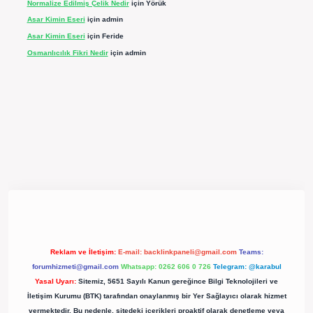
Normalize Edilmiş Çelik Nedir
için
Yörük
Asar Kimin Eseri
için
admin
Asar Kimin Eseri
için
Feride
Osmanlıcılık Fikri Nedir
için
admin
pergir.net/
Reklam ve İletişim:
E-mail:
backlinkpaneli@gmail.com
Teams:
forumhizmeti@gmail.com
Whatsapp: 0262 606 0 726
Telegram: @karabul
Yasal Uyarı:
Sitemiz, 5651 Sayılı Kanun gereğince Bilgi Teknolojileri ve
İletişim Kurumu (BTK) tarafından onaylanmış bir Yer Sağlayıcı olarak hizmet
vermektedir. Bu nedenle, sitedeki içerikleri proaktif olarak denetleme veya