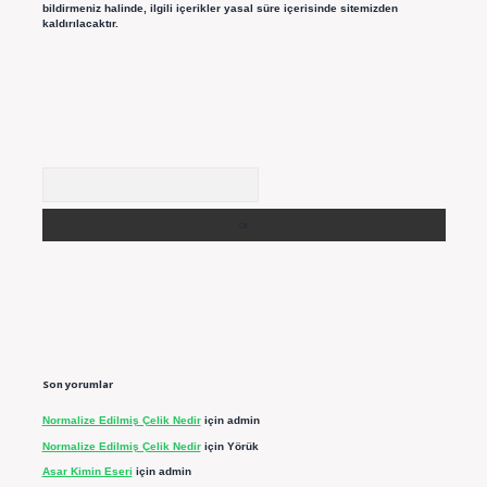
bildirmeniz halinde, ilgili içerikler yasal süre içerisinde sitemizden
kaldırılacaktır.
Arama
Son yorumlar
Normalize Edilmiş Çelik Nedir
için
admin
Normalize Edilmiş Çelik Nedir
için
Yörük
Asar Kimin Eseri
için
admin