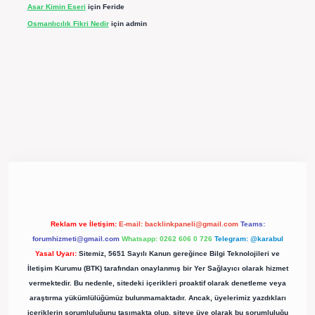
Asar Kimin Eseri
için
Feride
Osmanlıcılık Fikri Nedir
için
admin
pergir.net/
Reklam ve İletişim:
E-mail:
backlinkpaneli@gmail.com
Teams:
forumhizmeti@gmail.com
Whatsapp: 0262 606 0 726
Telegram: @karabul
Yasal Uyarı:
Sitemiz, 5651 Sayılı Kanun gereğince Bilgi Teknolojileri ve
İletişim Kurumu (BTK) tarafından onaylanmış bir Yer Sağlayıcı olarak hizmet
vermektedir. Bu nedenle, sitedeki içerikleri proaktif olarak denetleme veya
araştırma yükümlülüğümüz bulunmamaktadır. Ancak, üyelerimiz yazdıkları
içeriklerin sorumluluğunu taşımakta olup, siteye üye olarak bu sorumluluğu