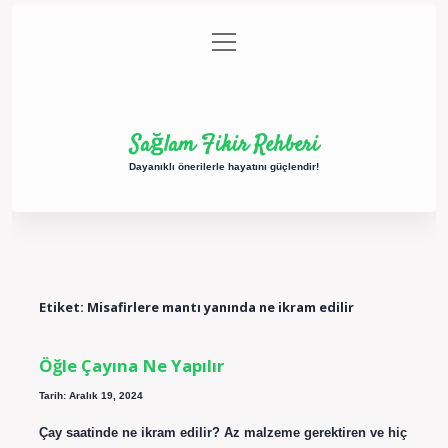
menüyü
Anasayfa
Gizlilik Politikası
Yasal Uyarı
aç
Hakkımızda
Sağlam Fikir Rehberi
Dayanıklı önerilerle hayatını güçlendir!
Etiket:
Misafirlere mantı yanında ne ikram edilir
Öğle Çayına Ne Yapılır
Tarih: Aralık 19, 2024
Çay saatinde ne ikram edilir? Az malzeme gerektiren ve hiç