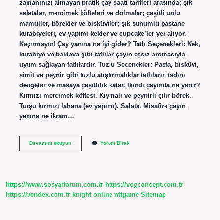
zamanınızı almayan pratik çay saati tarifleri arasında; şık
salatalar, mercimek köfteleri ve dolmalar; çeşitli unlu
mamuller, börekler ve bisküviler; şık sunumlu pastane
kurabiyeleri, ev yapımı kekler ve cupcake’ler yer alıyor.
Kaçırmayın! Çay yanına ne iyi gider? Tatlı Seçenekleri: Kek,
kurabiye ve baklava gibi tatlılar çayın eşsiz aromasıyla
uyum sağlayan tatlılardır. Tuzlu Seçenekler: Pasta, bisküvi,
simit ve peynir gibi tuzlu atıştırmalıklar tatlıların tadını
dengeler ve masaya çeşitlilik katar. İkindi çayında ne yenir?
Kırmızı mercimek köftesi. Kıymalı ve peynirli çıtır börek.
Turşu kırmızı lahana (ev yapımı). Salata. Misafire çayın
yanına ne ikram…
Öğle
Devamını okuyun
Yorum Bırak
Çayına
Ne
Yapılır
https://www.sosyalforum.com.tr
https://vogconcept.com.tr
https://vendex.com.tr
knight online
nttgame
Sitemap