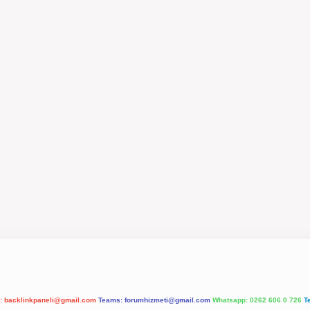
l:
backlinkpaneli@gmail.com
Teams:
forumhizmeti@gmail.com
Whatsapp: 0262 606 0 726
T