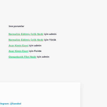
Son yorumlar
Normalize Edilmiş Çelik Nedir
için
admin
Normalize Edilmiş Çelik Nedir
için
Yörük
Asar Kimin Eseri
için
admin
Asar Kimin Eseri
için
Feride
Osmanlıcılık Fikri Nedir
için
admin
elegram: @karabul