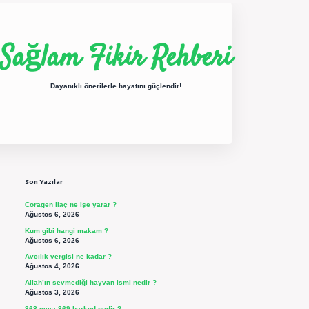
Sağlam Fikir Rehberi
Dayanıklı önerilerle hayatını güçlendir!
Sidebar
ilbet yeni giriş
betexper güncel giriş
https://betexpergir.net/
Son Yazılar
Coragen ilaç ne işe yarar ?
Ağustos 6, 2026
Kum gibi hangi makam ?
Ağustos 6, 2026
Avcılık vergisi ne kadar ?
Ağustos 4, 2026
Allah’ın sevmediği hayvan ismi nedir ?
Ağustos 3, 2026
868 veya 869 barkod nedir ?