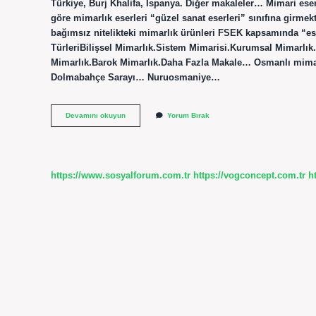
Türkiye, Burj Khalifa, İspanya. Diğer makaleler… Mimari ese
göre mimarlık eserleri “güzel sanat eserleri” sınıfına girmekt
bağımsız nitelikteki mimarlık ürünleri FSEK kapsamında “eser
TürleriBilişsel Mimarlık.Sistem Mimarisi.Kurumsal Mimarlık.
Mimarlık.Barok Mimarlık.Daha Fazla Makale… Osmanlı mimari
Dolmabahçe Sarayı… Nuruosmaniye…
Mimari
Devamını okuyun
Yorum Bırak
Eserlere
Örnekler
Nelerdir
https://www.sosyalforum.com.tr
https://vogconcept.com.tr
h