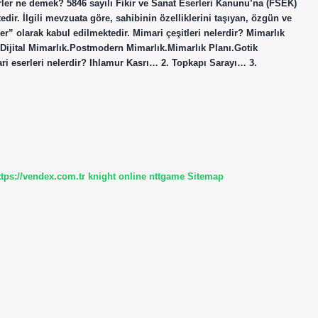
rler ne demek? 5846 sayılı Fikir ve Sanat Eserleri Kanunu’na (FSEK)
edir. İlgili mevzuata göre, sahibinin özelliklerini taşıyan, özgün ve
” olarak kabul edilmektedir. Mimari çeşitleri nelerdir? Mimarlık
Dijital Mimarlık.Postmodern Mimarlık.Mimarlık Planı.Gotik
 eserleri nelerdir? Ihlamur Kasrı… 2. Topkapı Sarayı… 3.
ttps://vendex.com.tr
knight online
nttgame
Sitemap