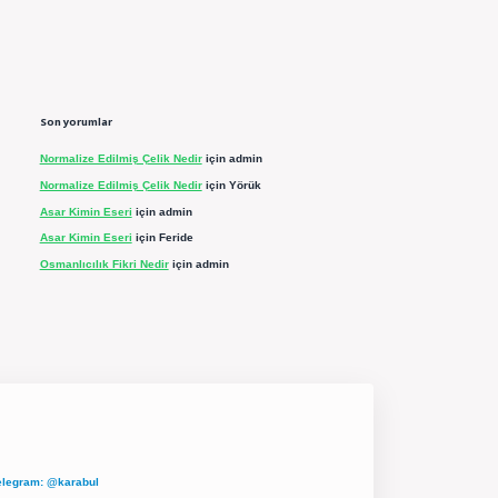
Son yorumlar
Normalize Edilmiş Çelik Nedir
için
admin
Normalize Edilmiş Çelik Nedir
için
Yörük
Asar Kimin Eseri
için
admin
Asar Kimin Eseri
için
Feride
Osmanlıcılık Fikri Nedir
için
admin
elegram: @karabul