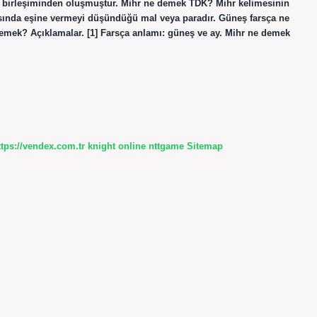
in birleşiminden oluşmuştur. Mihr ne demek TDK? Mihr kelimesinin
asında eşine vermeyi düşündüğü mal veya paradır. Güneş farsça ne
ttps://vendex.com.tr
knight online
nttgame
Sitemap