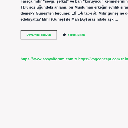
Farsça mihr “sevgi, şefkat” ve bân “koruyucu” kelimelerin
TDK sözlüğündeki anlamı, bir Müslüman erkeğin evlilik sır
demek? Güneş’ten tercüme: تاب آف tab-ı âf. Mihr güneş ne demek? Açıklamalar. [1] Farsça anlamı: güneş ve ay. Mihr ne demek
edebiyatta? Mihr (Güneş) ile Mah (Ay) arasındaki aşkı…
Mihr
Devamını okuyun
Yorum Bırak
Ne
Demek
Güneş
https://www.sosyalforum.com.tr
https://vogconcept.com.tr
h