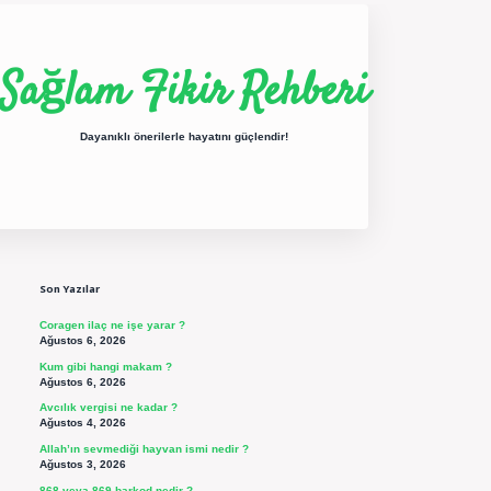
Sağlam Fikir Rehberi
Dayanıklı önerilerle hayatını güçlendir!
Sidebar
ilbet yeni giriş
betexper güncel giriş
https://betexpergir.net/
Son Yazılar
Coragen ilaç ne işe yarar ?
Ağustos 6, 2026
Kum gibi hangi makam ?
Ağustos 6, 2026
Avcılık vergisi ne kadar ?
Ağustos 4, 2026
Allah’ın sevmediği hayvan ismi nedir ?
Ağustos 3, 2026
868 veya 869 barkod nedir ?