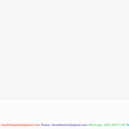
l:
backlinkpaneli@gmail.com
Teams:
forumhizmeti@gmail.com
Whatsapp: 0262 606 0 726
T