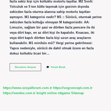
fazla sekiz kişi için koltuklu motorlu taşıtlar. M2 Sınıfı:
Yolculuk ve 5 ton kütle taşımak için gezinin dışında
sekizden fazla oturma alanına sahip motorlu taşıtları
aşmayın. M1 kategorisi nedir? M1 :: Sürücü, oturmak yerine
sekizden fazla koltuğu olmayan M kategorisidir. AA:
Limuzin, sağlam bir şasi ve dörtten fazla pencere ile iki
veya dört kapı, en az dört kişi ile kapalıdır. Kısacası, iki
veya dört kapılı dörtten fazla kişi uzun araç araçlarını
kullanabilir. M1 minibüs mü? Vergi yerine getirilmesi:
Yapısı nedeniyle, sürücü de dahil olmak üzere en fazla
dokuz koltuklu ticari bir…
M1
Devamını okuyun
Yorum Bırak
Sınıfı
Ne
Demek
https://www.sosyalforum.com.tr
https://vogconcept.com.tr
https://vendex.com.tr
knight online
nttgame
Sitemap