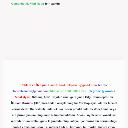
Osmanlıcılık Fikri Nedir
için
admin
pergir.net/
Reklam ve İletişim:
E-mail:
backlinkpaneli@gmail.com
Teams:
forumhizmeti@gmail.com
Whatsapp: 0262 606 0 726
Telegram: @karabul
Yasal Uyarı:
Sitemiz, 5651 Sayılı Kanun gereğince Bilgi Teknolojileri ve
İletişim Kurumu (BTK) tarafından onaylanmış bir Yer Sağlayıcı olarak hizmet
vermektedir. Bu nedenle, sitedeki içerikleri proaktif olarak denetleme veya
araştırma yükümlülüğümüz bulunmamaktadır. Ancak, üyelerimiz yazdıkları
içeriklerin sorumluluğunu taşımakta olup, siteye üye olarak bu sorumluluğu
kabul etmiş sayılırlar. Bu internet sitesi, herhangi bir marka, kurum veya