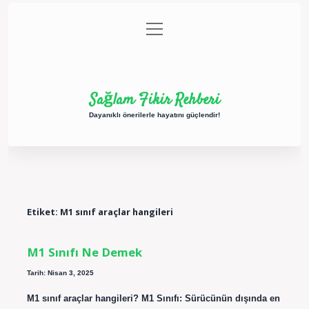
menüyü
Anasayfa
Gizlilik Politikası
Yasal Uyarı
aç
Hakkımızda
Sağlam Fikir Rehberi
Dayanıklı önerilerle hayatını güçlendir!
Etiket:
M1 sınıf araçlar hangileri
M1 Sınıfı Ne Demek
Tarih: Nisan 3, 2025
M1 sınıf araçlar hangileri? M1 Sınıfı: Sürücünün dışında en