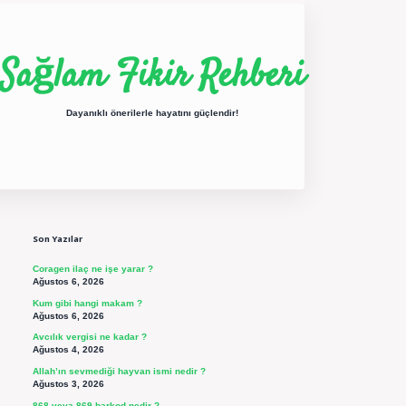
Sağlam Fikir Rehberi
Dayanıklı önerilerle hayatını güçlendir!
Sidebar
ilbet yeni giriş
betexper güncel giriş
https://betexpergir.net/
Son Yazılar
Coragen ilaç ne işe yarar ?
Ağustos 6, 2026
Kum gibi hangi makam ?
Ağustos 6, 2026
Avcılık vergisi ne kadar ?
Ağustos 4, 2026
Allah’ın sevmediği hayvan ismi nedir ?
Ağustos 3, 2026
868 veya 869 barkod nedir ?