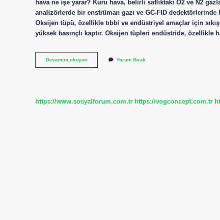
hava ne işe yarar? Kuru hava, belirli saflıktaki O2 ve N2 gazla
analizörlerde bir enstrüman gazı ve GC-FID dedektörlerinde bi
Oksijen tüpü, özellikle tıbbi ve endüstriyel amaçlar için sıkış
yüksek basınçlı kaptır. Oksijen tüpleri endüstride, özellikle 
Kuru
Devamını okuyun
Yorum Bırak
Hava
Tüpü
Ne
Işe
Yarar
https://www.sosyalforum.com.tr
https://vogconcept.com.tr
h