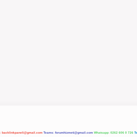
l:
backlinkpaneli@gmail.com
Teams:
forumhizmeti@gmail.com
Whatsapp: 0262 606 0 726
T