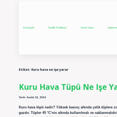
Anasayfa
Gizlilik Politikası
Yasal Uyarı
Hakkım
Etiket:
Kuru hava ne işe yarar
Kuru Hava Tüpü Ne Işe Y
Tarih: Aralık 22, 2024
Kuru hava tüpü nedir? Yüksek basınç altında çelik tüplere z
gazdır. Tüpler 45 °C’nin altında kullanılmalı ve saklanmalıdır.