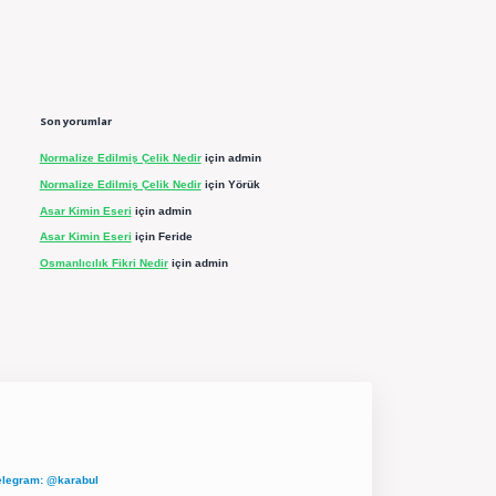
Son yorumlar
Normalize Edilmiş Çelik Nedir
için
admin
Normalize Edilmiş Çelik Nedir
için
Yörük
Asar Kimin Eseri
için
admin
Asar Kimin Eseri
için
Feride
Osmanlıcılık Fikri Nedir
için
admin
elegram: @karabul