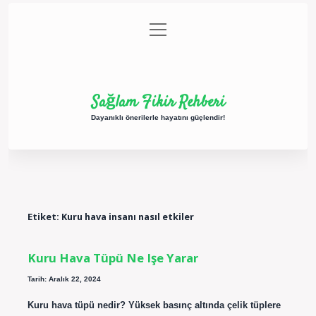
menüyü
Anasayfa
Gizlilik Politikası
Yasal Uyarı
aç
Hakkımızda
Sağlam Fikir Rehberi
Dayanıklı önerilerle hayatını güçlendir!
Etiket:
Kuru hava insanı nasıl etkiler
Kuru Hava Tüpü Ne Işe Yarar
Tarih: Aralık 22, 2024
Kuru hava tüpü nedir? Yüksek basınç altında çelik tüplere