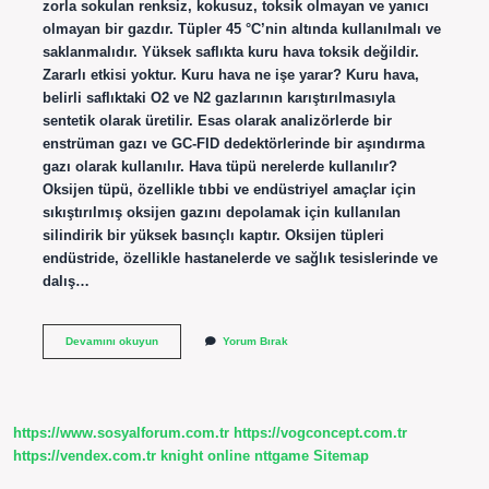
zorla sokulan renksiz, kokusuz, toksik olmayan ve yanıcı
olmayan bir gazdır. Tüpler 45 °C’nin altında kullanılmalı ve
saklanmalıdır. Yüksek saflıkta kuru hava toksik değildir.
Zararlı etkisi yoktur. Kuru hava ne işe yarar? Kuru hava,
belirli saflıktaki O2 ve N2 gazlarının karıştırılmasıyla
sentetik olarak üretilir. Esas olarak analizörlerde bir
enstrüman gazı ve GC-FID dedektörlerinde bir aşındırma
gazı olarak kullanılır. Hava tüpü nerelerde kullanılır?
Oksijen tüpü, özellikle tıbbi ve endüstriyel amaçlar için
sıkıştırılmış oksijen gazını depolamak için kullanılan
silindirik bir yüksek basınçlı kaptır. Oksijen tüpleri
endüstride, özellikle hastanelerde ve sağlık tesislerinde ve
dalış…
Kuru
Devamını okuyun
Yorum Bırak
Hava
Tüpü
Ne
Işe
Yarar
https://www.sosyalforum.com.tr
https://vogconcept.com.tr
https://vendex.com.tr
knight online
nttgame
Sitemap