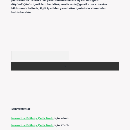
platformudur. Hukuka ve yasal düzenlemelere aykırı olduğunu
düşündüğünüz içerikleri,
backlinkpanelicomtr@gmail.com
adresine
bildirmeniz halinde, ilgili içerikler yasal süre içerisinde sitemizden
kaldırılacaktır.
Arama
Son yorumlar
Normalize Edilmiş Çelik Nedir
için
admin
Normalize Edilmiş Çelik Nedir
için
Yörük