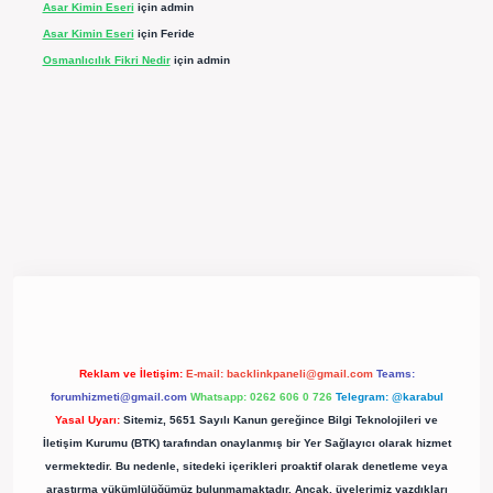
Asar Kimin Eseri
için
admin
Asar Kimin Eseri
için
Feride
Osmanlıcılık Fikri Nedir
için
admin
pergir.net/
Reklam ve İletişim:
E-mail:
backlinkpaneli@gmail.com
Teams:
forumhizmeti@gmail.com
Whatsapp: 0262 606 0 726
Telegram: @karabul
Yasal Uyarı:
Sitemiz, 5651 Sayılı Kanun gereğince Bilgi Teknolojileri ve
İletişim Kurumu (BTK) tarafından onaylanmış bir Yer Sağlayıcı olarak hizmet
vermektedir. Bu nedenle, sitedeki içerikleri proaktif olarak denetleme veya
araştırma yükümlülüğümüz bulunmamaktadır. Ancak, üyelerimiz yazdıkları