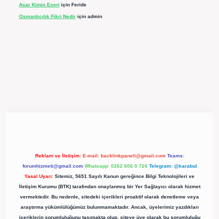
Asar Kimin Eseri
için
Feride
Osmanlıcılık Fikri Nedir
için
admin
pergir.net/
Reklam ve İletişim:
E-mail:
backlinkpaneli@gmail.com
Teams:
forumhizmeti@gmail.com
Whatsapp: 0262 606 0 726
Telegram: @karabul
Yasal Uyarı:
Sitemiz, 5651 Sayılı Kanun gereğince Bilgi Teknolojileri ve
İletişim Kurumu (BTK) tarafından onaylanmış bir Yer Sağlayıcı olarak hizmet
vermektedir. Bu nedenle, sitedeki içerikleri proaktif olarak denetleme veya
araştırma yükümlülüğümüz bulunmamaktadır. Ancak, üyelerimiz yazdıkları
içeriklerin sorumluluğunu taşımakta olup, siteye üye olarak bu sorumluluğu