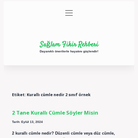
menüyü
Anasayfa
Gizlilik Politikası
Yasal Uyarı
aç
Hakkımızda
Sağlam Fikir Rehberi
Dayanıklı önerilerle hayatını güçlendir!
Etiket:
Kurallı cümle nedir 2 sınıf örnek
2 Tane Kurallı Cümle Söyler Misin
Tarih: Eylül 13, 2024
2 kurallı cümle nedir? Düzenli cümle veya düz cümle,