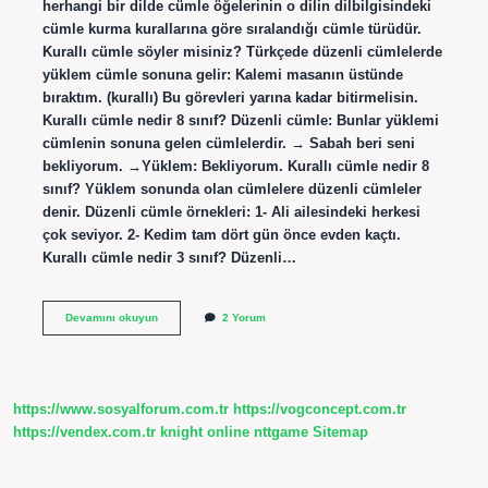
herhangi bir dilde cümle öğelerinin o dilin dilbilgisindeki
cümle kurma kurallarına göre sıralandığı cümle türüdür.
Kurallı cümle söyler misiniz? Türkçede düzenli cümlelerde
yüklem cümle sonuna gelir: Kalemi masanın üstünde
bıraktım. (kurallı) Bu görevleri yarına kadar bitirmelisin.
Kurallı cümle nedir 8 sınıf? Düzenli cümle: Bunlar yüklemi
cümlenin sonuna gelen cümlelerdir. → Sabah beri seni
bekliyorum. →Yüklem: Bekliyorum. Kurallı cümle nedir 8
sınıf? Yüklem sonunda olan cümlelere düzenli cümleler
denir. Düzenli cümle örnekleri: 1- Ali ailesindeki herkesi
çok seviyor. 2- Kedim tam dört gün önce evden kaçtı.
Kurallı cümle nedir 3 sınıf? Düzenli…
2
Devamını okuyun
2 Yorum
Tane
Kurallı
Cümle
Söyler
Misin
https://www.sosyalforum.com.tr
https://vogconcept.com.tr
https://vendex.com.tr
knight online
nttgame
Sitemap