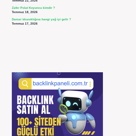
Temmuz 22, 2026
Zafer Polat Koyuncu kimdir ?
Temmuz 18, 2026
Damar tıkanıklığına hangi yağ iyi gelir ?
Temmuz 17, 2026