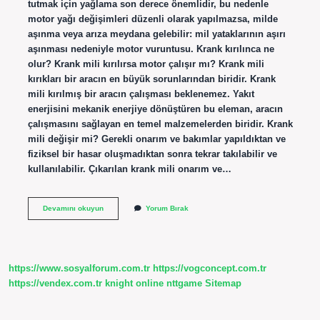
tutmak için yağlama son derece önemlidir, bu nedenle
motor yağı değişimleri düzenli olarak yapılmazsa, milde
aşınma veya arıza meydana gelebilir: mil yataklarının aşırı
aşınması nedeniyle motor vuruntusu. Krank kırılınca ne
olur? Krank mili kırılırsa motor çalışır mı? Krank mili
kırıkları bir aracın en büyük sorunlarından biridir. Krank
mili kırılmış bir aracın çalışması beklenemez. Yakıt
enerjisini mekanik enerjiye dönüştüren bu eleman, aracın
çalışmasını sağlayan en temel malzemelerden biridir. Krank
mili değişir mi? Gerekli onarım ve bakımlar yapıldıktan ve
fiziksel bir hasar oluşmadıktan sonra tekrar takılabilir ve
kullanılabilir. Çıkarılan krank mili onarım ve…
Krank
Devamını okuyun
Yorum Bırak
Mili
Tamir
Edilir
Mi
https://www.sosyalforum.com.tr
https://vogconcept.com.tr
https://vendex.com.tr
knight online
nttgame
Sitemap