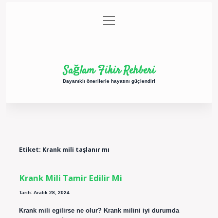
menüyü
Anasayfa
Gizlilik Politikası
Yasal Uyarı
aç
Hakkımızda
Sağlam Fikir Rehberi
Dayanıklı önerilerle hayatını güçlendir!
Etiket:
Krank mili taşlanır mı
Krank Mili Tamir Edilir Mi
Tarih: Aralık 28, 2024
Krank mili egilirse ne olur? Krank milini iyi durumda