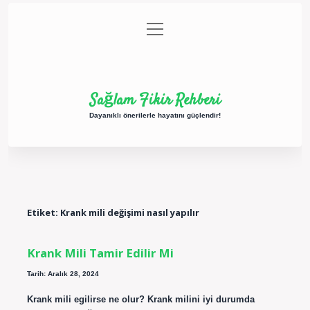
menüyü
Anasayfa
Gizlilik Politikası
Yasal Uyarı
aç
Hakkımızda
Sağlam Fikir Rehberi
Dayanıklı önerilerle hayatını güçlendir!
Etiket:
Krank mili değişimi nasıl yapılır
Krank Mili Tamir Edilir Mi
Tarih: Aralık 28, 2024
Krank mili egilirse ne olur? Krank milini iyi durumda