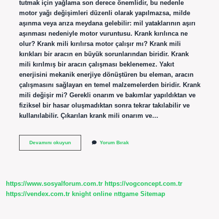
tutmak için yağlama son derece önemlidir, bu nedenle
motor yağı değişimleri düzenli olarak yapılmazsa, milde
aşınma veya arıza meydana gelebilir: mil yataklarının aşırı
aşınması nedeniyle motor vuruntusu. Krank kırılınca ne
olur? Krank mili kırılırsa motor çalışır mı? Krank mili
kırıkları bir aracın en büyük sorunlarından biridir. Krank
mili kırılmış bir aracın çalışması beklenemez. Yakıt
enerjisini mekanik enerjiye dönüştüren bu eleman, aracın
çalışmasını sağlayan en temel malzemelerden biridir. Krank
mili değişir mi? Gerekli onarım ve bakımlar yapıldıktan ve
fiziksel bir hasar oluşmadıktan sonra tekrar takılabilir ve
kullanılabilir. Çıkarılan krank mili onarım ve…
Krank
Devamını okuyun
Yorum Bırak
Mili
Tamir
Edilir
Mi
https://www.sosyalforum.com.tr
https://vogconcept.com.tr
https://vendex.com.tr
knight online
nttgame
Sitemap