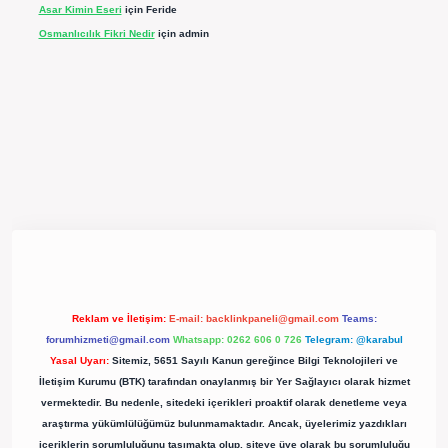
Asar Kimin Eseri
için
Feride
Osmanlıcılık Fikri Nedir
için
admin
pergir.net/
Reklam ve İletişim:
E-mail:
backlinkpaneli@gmail.com
Teams:
forumhizmeti@gmail.com
Whatsapp: 0262 606 0 726
Telegram: @karabul
Yasal Uyarı:
Sitemiz, 5651 Sayılı Kanun gereğince Bilgi Teknolojileri ve
İletişim Kurumu (BTK) tarafından onaylanmış bir Yer Sağlayıcı olarak hizmet
vermektedir. Bu nedenle, sitedeki içerikleri proaktif olarak denetleme veya
araştırma yükümlülüğümüz bulunmamaktadır. Ancak, üyelerimiz yazdıkları
içeriklerin sorumluluğunu taşımakta olup, siteye üye olarak bu sorumluluğu