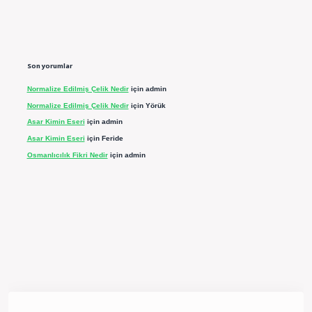
Son yorumlar
Normalize Edilmiş Çelik Nedir
için
admin
Normalize Edilmiş Çelik Nedir
için
Yörük
Asar Kimin Eseri
için
admin
Asar Kimin Eseri
için
Feride
Osmanlıcılık Fikri Nedir
için
admin
ergir.net/