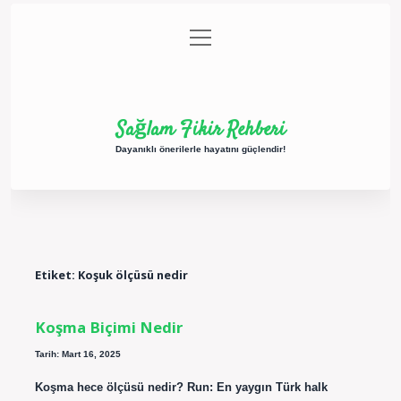
menüyü
Anasayfa
Gizlilik Politikası
Yasal Uyarı
aç
Hakkımızda
Sağlam Fikir Rehberi
Dayanıklı önerilerle hayatını güçlendir!
Etiket:
Koşuk ölçüsü nedir
Koşma Biçimi Nedir
Tarih: Mart 16, 2025
Koşma hece ölçüsü nedir? Run: En yaygın Türk halk