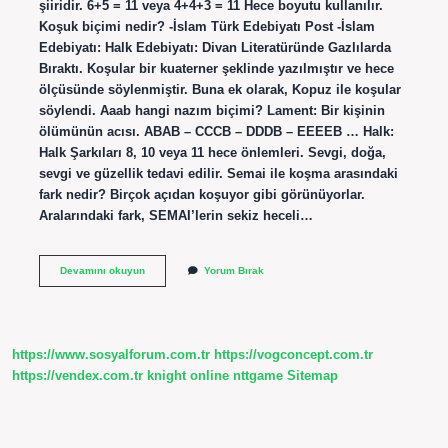
şiiridir. 6+5 = 11 veya 4+4+3 = 11 Hece boyutu kullanılır.
Koşuk biçimi nedir? -İslam Türk Edebiyatı Post -İslam
Edebiyatı: Halk Edebiyatı: Divan Literatüründe Gazlılarda
Bıraktı. Koşular bir kuaterner şeklinde yazılmıştır ve hece
ölçüsünde söylenmiştir. Buna ek olarak, Kopuz ile koşular
söylendi. Aaab hangi nazım biçimi? Lament: Bir kişinin
ölümünün acısı. ABAB – CCCB – DDDB – EEEEB … Halk:
Halk Şarkıları 8, 10 veya 11 hece önlemleri. Sevgi, doğa,
sevgi ve güzellik tedavi edilir. Semai ile koşma arasındaki
fark nedir? Birçok açıdan koşuyor gibi görünüyorlar.
Aralarındaki fark, SEMAI’lerin sekiz heceli…
Koşma
Devamını okuyun
Yorum Bırak
Biçimi
Nedir
https://www.sosyalforum.com.tr
https://vogconcept.com.tr
https://vendex.com.tr
knight online
nttgame
Sitemap