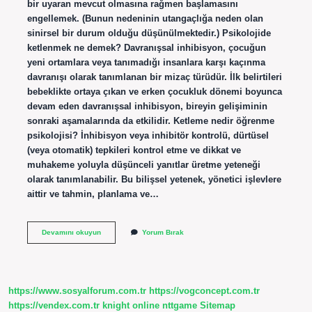
bir uyaran mevcut olmasına rağmen başlamasını
engellemek. (Bunun nedeninin utangaçlığa neden olan
sinirsel bir durum olduğu düşünülmektedir.) Psikolojide
ketlenmek ne demek? Davranışsal inhibisyon, çocuğun
yeni ortamlara veya tanımadığı insanlara karşı kaçınma
davranışı olarak tanımlanan bir mizaç türüdür. İlk belirtileri
bebeklikte ortaya çıkan ve erken çocukluk dönemi boyunca
devam eden davranışsal inhibisyon, bireyin gelişiminin
sonraki aşamalarında da etkilidir. Ketleme nedir öğrenme
psikolojisi? İnhibisyon veya inhibitör kontrolü, dürtüsel
(veya otomatik) tepkileri kontrol etme ve dikkat ve
muhakeme yoluyla düşünceli yanıtlar üretme yeteneği
olarak tanımlanabilir. Bu bilişsel yetenek, yönetici işlevlere
aittir ve tahmin, planlama ve…
Ketlenme
Devamını okuyun
Yorum Bırak
Nedir
Örnek
https://www.sosyalforum.com.tr
https://vogconcept.com.tr
https://vendex.com.tr
knight online
nttgame
Sitemap