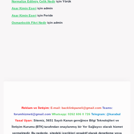
Normalize Edilmiş Çelik Nedir
için
Yörük
Asar Kimin Eseri
için
admin
Asar Kimin Eseri
için
Feride
Osmanlıcılık Fikri Nedir
için
admin
pergir.net/
Reklam ve İletişim:
E-mail:
backlinkpaneli@gmail.com
Teams:
forumhizmeti@gmail.com
Whatsapp: 0262 606 0 726
Telegram: @karabul
Yasal Uyarı:
Sitemiz, 5651 Sayılı Kanun gereğince Bilgi Teknolojileri ve
İletişim Kurumu (BTK) tarafından onaylanmış bir Yer Sağlayıcı olarak hizmet
vermektedir. Bu nedenle, sitedeki içerikleri proaktif olarak denetleme veya