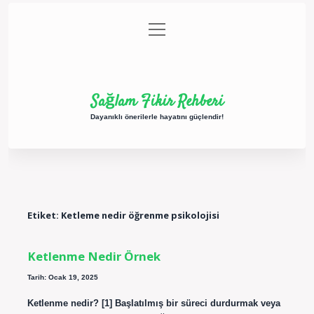
menüyü
Anasayfa
Gizlilik Politikası
Yasal Uyarı
aç
Hakkımızda
Sağlam Fikir Rehberi
Dayanıklı önerilerle hayatını güçlendir!
Etiket:
Ketleme nedir öğrenme psikolojisi
Ketlenme Nedir Örnek
Tarih: Ocak 19, 2025
Ketlenme nedir? [1] Başlatılmış bir süreci durdurmak veya