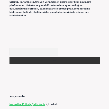
Sitemiz, kar amacı gütmeyen ve tamamen ücretsiz bir bilgi paylaşım
platformudur. Hukuka ve yasal düzenlemelere aykırı olduğunu
düşündüğünüz içerikleri,
backlinkpanelicomtr@gmail.com
adresine
bildirmeniz halinde, ilgili içerikler yasal süre içerisinde sitemizden
kaldırılacaktır.
Arama
Son yorumlar
Normalize Edilmiş Çelik Nedir
için
admin