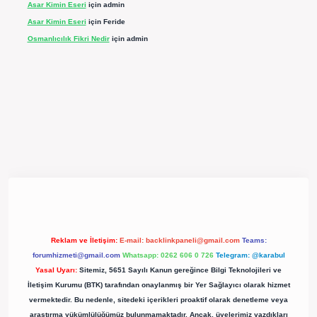
Asar Kimin Eseri
için
admin
Asar Kimin Eseri
için
Feride
Osmanlıcılık Fikri Nedir
için
admin
pergir.net/
Reklam ve İletişim:
E-mail:
backlinkpaneli@gmail.com
Teams:
forumhizmeti@gmail.com
Whatsapp: 0262 606 0 726
Telegram: @karabul
Yasal Uyarı:
Sitemiz, 5651 Sayılı Kanun gereğince Bilgi Teknolojileri ve
İletişim Kurumu (BTK) tarafından onaylanmış bir Yer Sağlayıcı olarak hizmet
vermektedir. Bu nedenle, sitedeki içerikleri proaktif olarak denetleme veya
araştırma yükümlülüğümüz bulunmamaktadır. Ancak, üyelerimiz yazdıkları