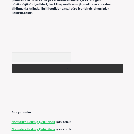
platformudur. Hukuka ve yasal düzenlemelere aykırı olduğunu
düşündüğünüz içerikleri,
backlinkpanelicomtr@gmail.com
adresine
bildirmeniz halinde, ilgili içerikler yasal süre içerisinde sitemizden
kaldırılacaktır.
Arama
Son yorumlar
Normalize Edilmiş Çelik Nedir
için
admin
Normalize Edilmiş Çelik Nedir
için
Yörük