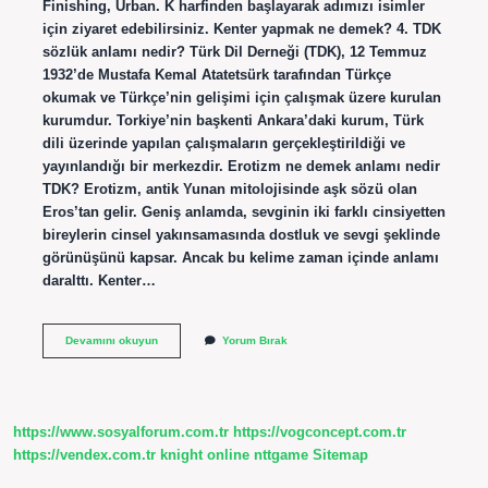
Finishing, Urban. K harfinden başlayarak adımızı isimler
için ziyaret edebilirsiniz. Kenter yapmak ne demek? 4. TDK
sözlük anlamı nedir? Türk Dil Derneği (TDK), 12 Temmuz
1932’de Mustafa Kemal Atatetsürk tarafından Türkçe
okumak ve Türkçe’nin gelişimi için çalışmak üzere kurulan
kurumdur. Torkiye’nin başkenti Ankara’daki kurum, Türk
dili üzerinde yapılan çalışmaların gerçekleştirildiği ve
yayınlandığı bir merkezdir. Erotizm ne demek anlamı nedir
TDK? Erotizm, antik Yunan mitolojisinde aşk sözü olan
Eros’tan gelir. Geniş anlamda, sevginin iki farklı cinsiyetten
bireylerin cinsel yakınsamasında dostluk ve sevgi şeklinde
görünüşünü kapsar. Ancak bu kelime zaman içinde anlamı
daralttı. Kenter…
Kenter
Devamını okuyun
Yorum Bırak
Ne
Demek
Tdk
https://www.sosyalforum.com.tr
https://vogconcept.com.tr
https://vendex.com.tr
knight online
nttgame
Sitemap