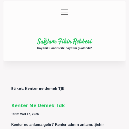
menüyü
Anasayfa
Gizlilik Politikası
Yasal Uyarı
aç
Hakkımızda
Sağlam Fikir Rehberi
Dayanıklı önerilerle hayatını güçlendir!
Etiket:
Kenter ne demek TJK
Kenter Ne Demek Tdk
Tarih: Mart 17, 2025
Kenter ne anlama gelir? Kenter adının anlamı: Şehir