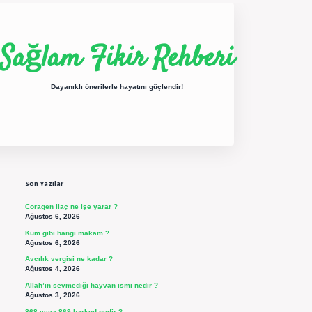
Sağlam Fikir Rehberi
Dayanıklı önerilerle hayatını güçlendir!
Sidebar
ilbet yeni giriş
betexper güncel giriş
https://betexpergir.net/
Son Yazılar
Coragen ilaç ne işe yarar ?
Ağustos 6, 2026
Kum gibi hangi makam ?
Ağustos 6, 2026
Avcılık vergisi ne kadar ?
Ağustos 4, 2026
Allah’ın sevmediği hayvan ismi nedir ?
Ağustos 3, 2026
868 veya 869 barkod nedir ?