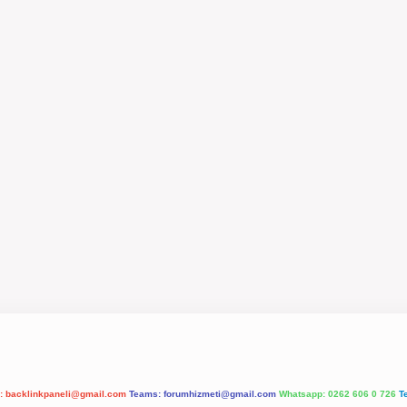
l:
backlinkpaneli@gmail.com
Teams:
forumhizmeti@gmail.com
Whatsapp: 0262 606 0 726
T