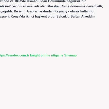
aletinde ve 1867’de Osmanlı İdari Bölümünde bağımsız bir
k adı ne? Şehrin en eski adı olan Mazaka, Roma dönemine devam etti;
ğrıldı. Bu isim Araplar tarafından Kaysariya olarak kullanıldı.
ayseri, Konya’da ikinci başkent oldu. Selçuklu Sultan Alaeddin
ttps://vendex.com.tr
knight online
nttgame
Sitemap