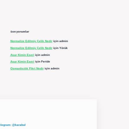
Son yorumlar
Normalize Edilmiş Çelik Nedir
için
admin
Normalize Edilmiş Çelik Nedir
için
Yörük
Asar Kimin Eseri
için
admin
Asar Kimin Eseri
için
Feride
Osmanlıcılık Fikri Nedir
için
admin
elegram: @karabul