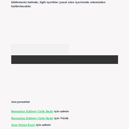
bildirmeniz halinde, ilgili içerikler yasal süre içerisinde sitemizden
kaldırılacaktır.
Arama
Son yorumlar
Normalize Edilmiş Çelik Nedir
için
admin
Normalize Edilmiş Çelik Nedir
için
Yörük
Asar Kimin Eseri
için
admin