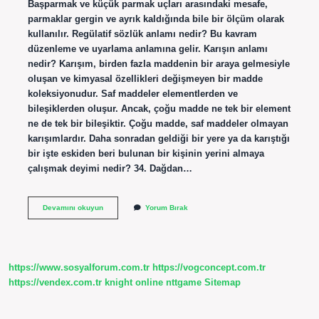
Başparmak ve küçük parmak uçları arasındaki mesafe,
parmaklar gergin ve ayrık kaldığında bile bir ölçüm olarak
kullanılır. Regülatif sözlük anlamı nedir? Bu kavram
düzenleme ve uyarlama anlamına gelir. Karışın anlamı
nedir? Karışım, birden fazla maddenin bir araya gelmesiyle
oluşan ve kimyasal özellikleri değişmeyen bir madde
koleksiyonudur. Saf maddeler elementlerden ve
bileşiklerden oluşur. Ancak, çoğu madde ne tek bir element
ne de tek bir bileşiktir. Çoğu madde, saf maddeler olmayan
karışımlardır. Daha sonradan geldiği bir yere ya da karıştığı
bir işte eskiden beri bulunan bir kişinin yerini almaya
çalışmak deyimi nedir? 34. Dağdan…
Karışımın
Devamını okuyun
Yorum Bırak
Sözlük
Anlamı
Nedir
https://www.sosyalforum.com.tr
https://vogconcept.com.tr
https://vendex.com.tr
knight online
nttgame
Sitemap