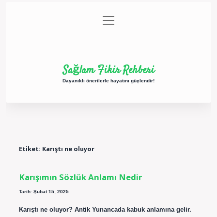
menüyü
Anasayfa
Gizlilik Politikası
Yasal Uyarı
aç
Hakkımızda
Sağlam Fikir Rehberi
Dayanıklı önerilerle hayatını güçlendir!
Etiket:
Karıştı ne oluyor
Karışımın Sözlük Anlamı Nedir
Tarih: Şubat 15, 2025
Karıştı ne oluyor? Antik Yunancada kabuk anlamına gelir.