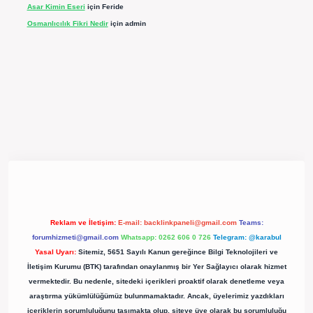
Asar Kimin Eseri
için
Feride
Osmanlıcılık Fikri Nedir
için
admin
pergir.net/
Reklam ve İletişim:
E-mail:
backlinkpaneli@gmail.com
Teams:
forumhizmeti@gmail.com
Whatsapp: 0262 606 0 726
Telegram: @karabul
Yasal Uyarı:
Sitemiz, 5651 Sayılı Kanun gereğince Bilgi Teknolojileri ve
İletişim Kurumu (BTK) tarafından onaylanmış bir Yer Sağlayıcı olarak hizmet
vermektedir. Bu nedenle, sitedeki içerikleri proaktif olarak denetleme veya
araştırma yükümlülüğümüz bulunmamaktadır. Ancak, üyelerimiz yazdıkları
içeriklerin sorumluluğunu taşımakta olup, siteye üye olarak bu sorumluluğu