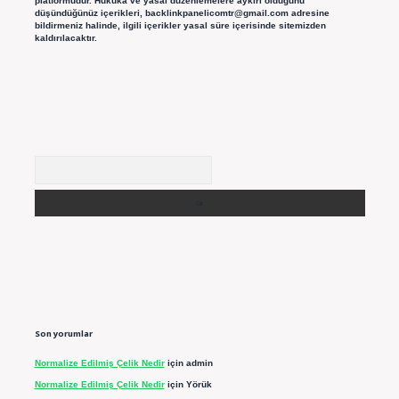
platformudur. Hukuka ve yasal düzenlemelere aykırı olduğunu
düşündüğünüz içerikleri,
backlinkpanelicomtr@gmail.com
adresine
bildirmeniz halinde, ilgili içerikler yasal süre içerisinde sitemizden
kaldırılacaktır.
Arama
Son yorumlar
Normalize Edilmiş Çelik Nedir
için
admin
Normalize Edilmiş Çelik Nedir
için
Yörük