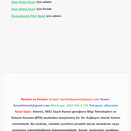
Asar Kimin Eseri
için
admin
Asar Kimin Eseri
için
Feride
Osmanlıcılık Fikri Nedir
için
admin
pergir.net/
Reklam ve İletişim:
E-mail:
backlinkpaneli@gmail.com
Teams:
forumhizmeti@gmail.com
Whatsapp: 0262 606 0 726
Telegram: @karabul
Yasal Uyarı:
Sitemiz, 5651 Sayılı Kanun gereğince Bilgi Teknolojileri ve
İletişim Kurumu (BTK) tarafından onaylanmış bir Yer Sağlayıcı olarak hizmet
vermektedir. Bu nedenle, sitedeki içerikleri proaktif olarak denetleme veya
araştırma yükümlülüğümüz bulunmamaktadır. Ancak, üyelerimiz yazdıkları