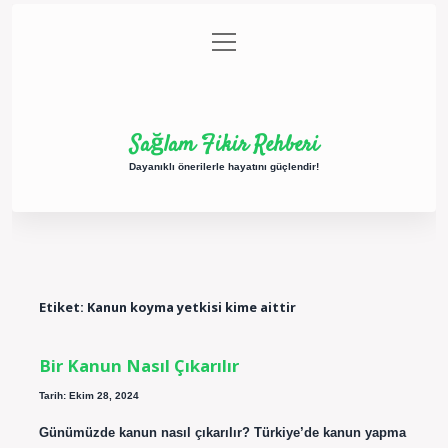
menüyü
Anasayfa
Gizlilik Politikası
Yasal Uyarı
aç
Hakkımızda
Sağlam Fikir Rehberi
Dayanıklı önerilerle hayatını güçlendir!
Etiket:
Kanun koyma yetkisi kime aittir
Bir Kanun Nasıl Çıkarılır
Tarih: Ekim 28, 2024
Günümüzde kanun nasıl çıkarılır? Türkiye’de kanun yapma