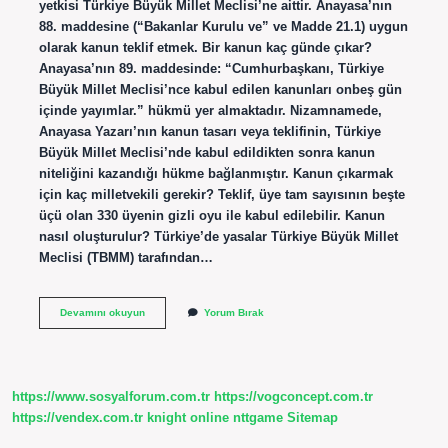
yetkisi Türkiye Büyük Millet Meclisi’ne aittir. Anayasa’nın
88. maddesine (“Bakanlar Kurulu ve” ve Madde 21.1) uygun
olarak kanun teklif etmek. Bir kanun kaç günde çıkar?
Anayasa’nın 89. maddesinde: “Cumhurbaşkanı, Türkiye
Büyük Millet Meclisi’nce kabul edilen kanunları onbeş gün
içinde yayımlar.” hükmü yer almaktadır. Nizamnamede,
Anayasa Yazarı’nın kanun tasarı veya teklifinin, Türkiye
Büyük Millet Meclisi’nde kabul edildikten sonra kanun
niteliğini kazandığı hükme bağlanmıştır. Kanun çıkarmak
için kaç milletvekili gerekir? Teklif, üye tam sayısının beşte
üçü olan 330 üyenin gizli oyu ile kabul edilebilir. Kanun
nasıl oluşturulur? Türkiye’de yasalar Türkiye Büyük Millet
Meclisi (TBMM) tarafından…
Bir
Devamını okuyun
Yorum Bırak
Kanun
Nasıl
Çıkarılır
https://www.sosyalforum.com.tr
https://vogconcept.com.tr
https://vendex.com.tr
knight online
nttgame
Sitemap