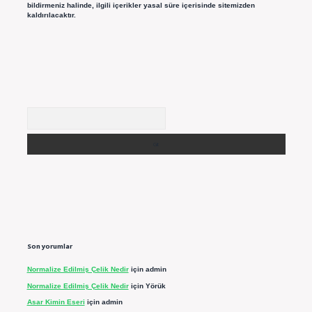
bildirmeniz halinde, ilgili içerikler yasal süre içerisinde sitemizden
kaldırılacaktır.
Arama
Son yorumlar
Normalize Edilmiş Çelik Nedir
için
admin
Normalize Edilmiş Çelik Nedir
için
Yörük
Asar Kimin Eseri
için
admin