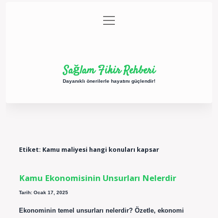
menüyü
Anasayfa
Gizlilik Politikası
Yasal Uyarı
aç
Hakkımızda
Sağlam Fikir Rehberi
Dayanıklı önerilerle hayatını güçlendir!
Etiket:
Kamu maliyesi hangi konuları kapsar
Kamu Ekonomisinin Unsurları Nelerdir
Tarih: Ocak 17, 2025
Ekonominin temel unsurları nelerdir? Özetle, ekonomi