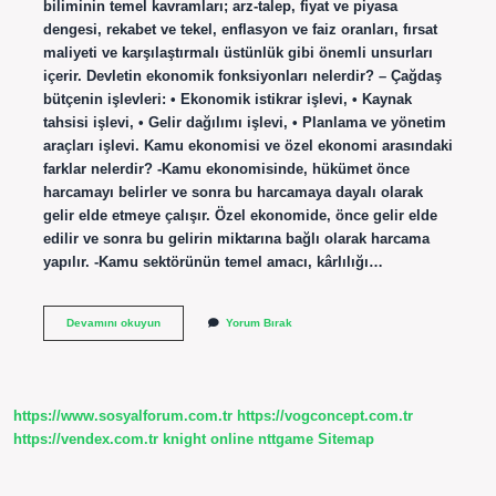
biliminin temel kavramları; arz-talep, fiyat ve piyasa
dengesi, rekabet ve tekel, enflasyon ve faiz oranları, fırsat
maliyeti ve karşılaştırmalı üstünlük gibi önemli unsurları
içerir. Devletin ekonomik fonksiyonları nelerdir? – Çağdaş
bütçenin işlevleri: • Ekonomik istikrar işlevi, • Kaynak
tahsisi işlevi, • Gelir dağılımı işlevi, • Planlama ve yönetim
araçları işlevi. Kamu ekonomisi ve özel ekonomi arasındaki
farklar nelerdir? -Kamu ekonomisinde, hükümet önce
harcamayı belirler ve sonra bu harcamaya dayalı olarak
gelir elde etmeye çalışır. Özel ekonomide, önce gelir elde
edilir ve sonra bu gelirin miktarına bağlı olarak harcama
yapılır. -Kamu sektörünün temel amacı, kârlılığı…
Kamu
Devamını okuyun
Yorum Bırak
Ekonomisinin
Unsurları
Nelerdir
https://www.sosyalforum.com.tr
https://vogconcept.com.tr
https://vendex.com.tr
knight online
nttgame
Sitemap