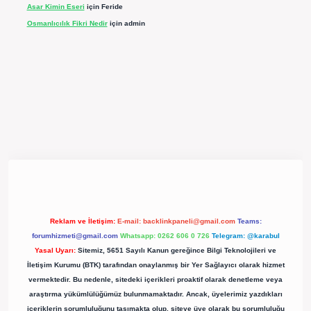
Asar Kimin Eseri
için
Feride
Osmanlıcılık Fikri Nedir
için
admin
pergir.net/
Reklam ve İletişim:
E-mail:
backlinkpaneli@gmail.com
Teams:
forumhizmeti@gmail.com
Whatsapp: 0262 606 0 726
Telegram: @karabul
Yasal Uyarı:
Sitemiz, 5651 Sayılı Kanun gereğince Bilgi Teknolojileri ve
İletişim Kurumu (BTK) tarafından onaylanmış bir Yer Sağlayıcı olarak hizmet
vermektedir. Bu nedenle, sitedeki içerikleri proaktif olarak denetleme veya
araştırma yükümlülüğümüz bulunmamaktadır. Ancak, üyelerimiz yazdıkları
içeriklerin sorumluluğunu taşımakta olup, siteye üye olarak bu sorumluluğu