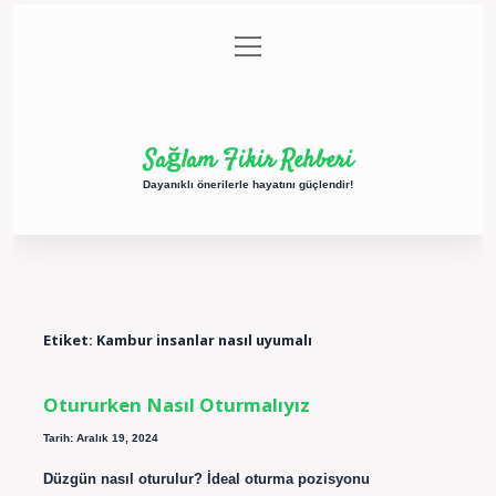
menüyü
Anasayfa
Gizlilik Politikası
Yasal Uyarı
aç
Hakkımızda
Sağlam Fikir Rehberi
Dayanıklı önerilerle hayatını güçlendir!
Etiket:
Kambur insanlar nasıl uyumalı
Otururken Nasıl Oturmalıyız
Tarih: Aralık 19, 2024
Düzgün nasıl oturulur? İdeal oturma pozisyonu