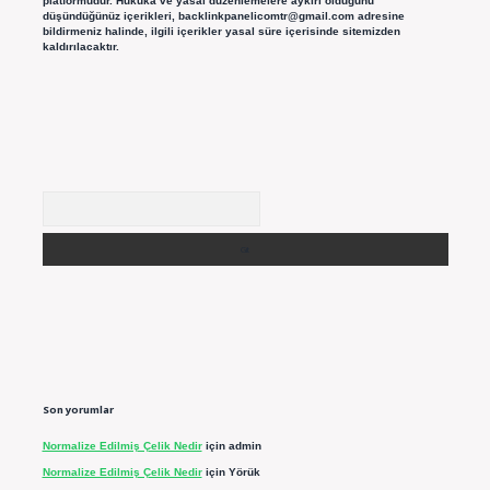
platformudur. Hukuka ve yasal düzenlemelere aykırı olduğunu
düşündüğünüz içerikleri,
backlinkpanelicomtr@gmail.com
adresine
bildirmeniz halinde, ilgili içerikler yasal süre içerisinde sitemizden
kaldırılacaktır.
Arama
Son yorumlar
Normalize Edilmiş Çelik Nedir
için
admin
Normalize Edilmiş Çelik Nedir
için
Yörük