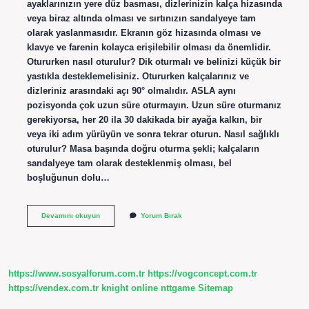
ayaklarınızın yere düz basması, dizlerinizin kalça hizasında
veya biraz altında olması ve sırtınızın sandalyeye tam
olarak yaslanmasıdır. Ekranın göz hizasında olması ve
klavye ve farenin kolayca erişilebilir olması da önemlidir.
Otururken nasıl oturulur? Dik oturmalı ve belinizi küçük bir
yastıkla desteklemelisiniz. Otururken kalçalarınız ve
dizleriniz arasındaki açı 90° olmalıdır. ASLA aynı
pozisyonda çok uzun süre oturmayın. Uzun süre oturmanız
gerekiyorsa, her 20 ila 30 dakikada bir ayağa kalkın, bir
veya iki adım yürüyün ve sonra tekrar oturun. Nasıl sağlıklı
oturulur? Masa başında doğru oturma şekli; kalçaların
sandalyeye tam olarak desteklenmiş olması, bel
boşluğunun dolu…
Otururken
Devamını okuyun
Yorum Bırak
Nasıl
Oturmalıyız
https://www.sosyalforum.com.tr
https://vogconcept.com.tr
https://vendex.com.tr
knight online
nttgame
Sitemap