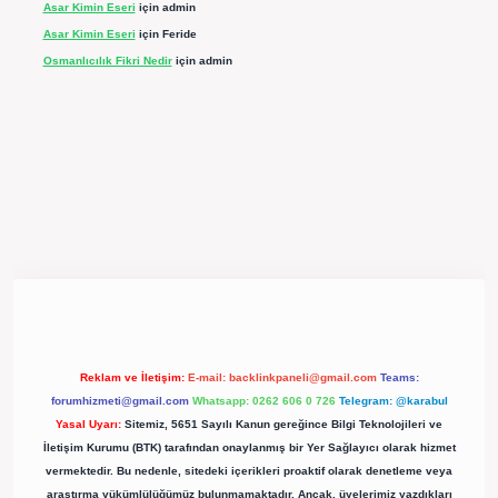
Asar Kimin Eseri
için
admin
Asar Kimin Eseri
için
Feride
Osmanlıcılık Fikri Nedir
için
admin
pergir.net/
Reklam ve İletişim:
E-mail:
backlinkpaneli@gmail.com
Teams:
forumhizmeti@gmail.com
Whatsapp: 0262 606 0 726
Telegram: @karabul
Yasal Uyarı:
Sitemiz, 5651 Sayılı Kanun gereğince Bilgi Teknolojileri ve
İletişim Kurumu (BTK) tarafından onaylanmış bir Yer Sağlayıcı olarak hizmet
vermektedir. Bu nedenle, sitedeki içerikleri proaktif olarak denetleme veya
araştırma yükümlülüğümüz bulunmamaktadır. Ancak, üyelerimiz yazdıkları