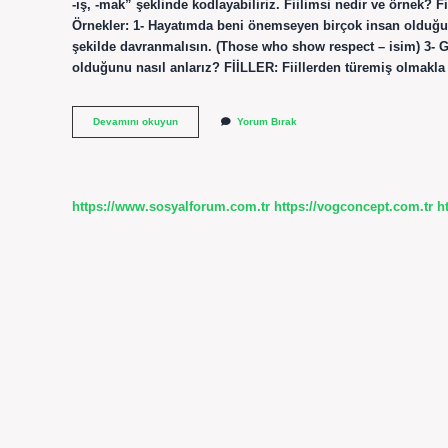
-ış, -mak” şeklinde kodlayabiliriz. Fiilimsi nedir ve örnek? Fiil
Örnekler: 1- Hayatımda beni önemseyen birçok insan olduğu or
şekilde davranmalısın. (Those who show respect – isim) 3- 
olduğunu nasıl anlarız? FİİLLER: Fiillerden türemiş olmakla b
Fiilimsi
Devamını okuyun
Yorum Bırak
Nedir
Nasıl
Bulunur
https://www.sosyalforum.com.tr
https://vogconcept.com.tr
h