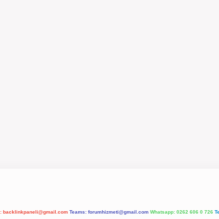
l:
backlinkpaneli@gmail.com
Teams:
forumhizmeti@gmail.com
Whatsapp: 0262 606 0 726
T