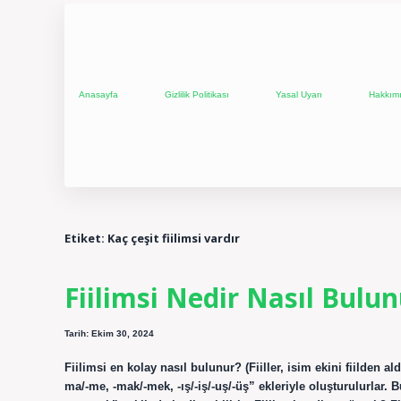
Anasayfa
Gizlilik Politikası
Yasal Uyarı
Hakkım
Etiket:
Kaç çeşit fiilimsi vardır
Fiilimsi Nedir Nasıl Bulu
Tarih: Ekim 30, 2024
Fiilimsi en kolay nasıl bulunur? (Fiiller, isim ekini fiilden ald
ma/-me, -mak/-mek, -ış/-iş/-uş/-üş” ekleriyle oluşturulurlar. 