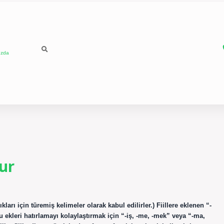
ızda
nur
ıkları için türemiş kelimeler olarak kabul edilirler.) Fiillere eklenen “-
Bu ekleri hatırlamayı kolaylaştırmak için “-iş, -me, -mek” veya “-ma,