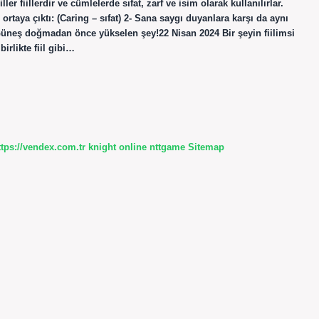
ler fiillerdir ve cümlelerde sıfat, zarf ve isim olarak kullanılırlar.
taya çıktı: (Caring – sıfat) 2- Sana saygı duyanlara karşı da aynı
Güneş doğmadan önce yükselen şey!22 Nisan 2024 Bir şeyin fiilimsi
irlikte fiil gibi…
ttps://vendex.com.tr
knight online
nttgame
Sitemap