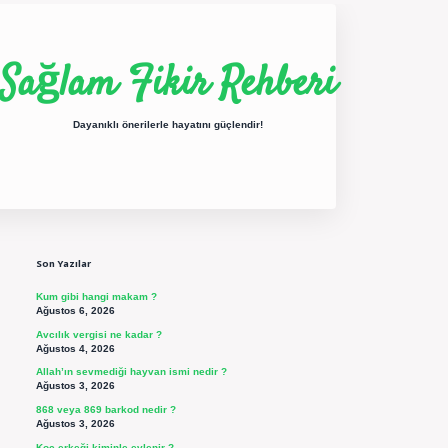
Sağlam Fikir Rehberi
Dayanıklı önerilerle hayatını güçlendir!
Sidebar
ilbet yeni giriş
betexper güncel giriş
https://betexpergir.net/
Son Yazılar
Kum gibi hangi makam ?
Ağustos 6, 2026
Avcılık vergisi ne kadar ?
Ağustos 4, 2026
Allah’ın sevmediği hayvan ismi nedir ?
Ağustos 3, 2026
868 veya 869 barkod nedir ?
Ağustos 3, 2026
Koç erkeği kiminle evlenir ?