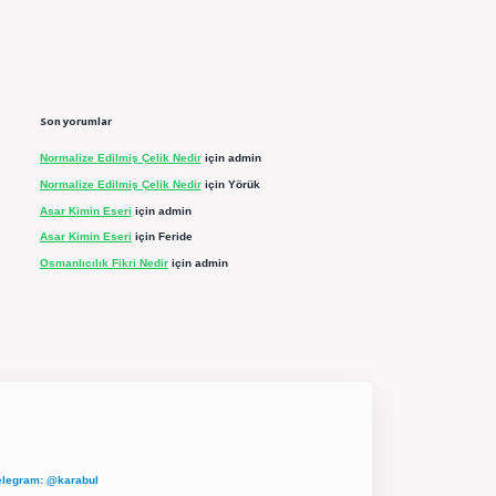
Son yorumlar
Normalize Edilmiş Çelik Nedir
için
admin
Normalize Edilmiş Çelik Nedir
için
Yörük
Asar Kimin Eseri
için
admin
Asar Kimin Eseri
için
Feride
Osmanlıcılık Fikri Nedir
için
admin
elegram: @karabul