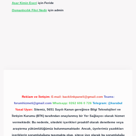
Asar Kimin Eseri
için
Feride
Osmanlıcılık Fikri Nedir
için
admin
pergir.net/
Reklam ve İletişim:
E-mail:
backlinkpaneli@gmail.com
Teams:
forumhizmeti@gmail.com
Whatsapp: 0262 606 0 726
Telegram: @karabul
Yasal Uyarı:
Sitemiz, 5651 Sayılı Kanun gereğince Bilgi Teknolojileri ve
İletişim Kurumu (BTK) tarafından onaylanmış bir Yer Sağlayıcı olarak hizmet
vermektedir. Bu nedenle, sitedeki içerikleri proaktif olarak denetleme veya
araştırma yükümlülüğümüz bulunmamaktadır. Ancak, üyelerimiz yazdıkları
içeriklerin sorumluluğunu taşımakta olup, siteye üye olarak bu sorumluluğu