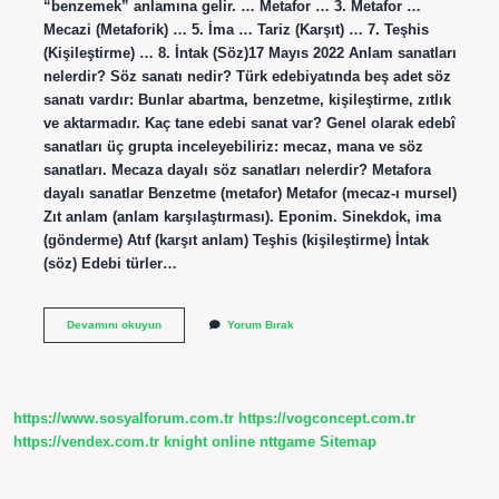
“benzemek” anlamına gelir. … Metafor … 3. Metafor …
Mecazi (Metaforik) … 5. İma … Tariz (Karşıt) … 7. Teşhis
(Kişileştirme) … 8. İntak (Söz)17 Mayıs 2022 Anlam sanatları
nelerdir? Söz sanatı nedir? Türk edebiyatında beş adet söz
sanatı vardır: Bunlar abartma, benzetme, kişileştirme, zıtlık
ve aktarmadır. Kaç tane edebi sanat var? Genel olarak edebî
sanatları üç grupta inceleyebiliriz: mecaz, mana ve söz
sanatları. Mecaza dayalı söz sanatları nelerdir? Metafora
dayalı sanatlar Benzetme (metafor) Metafor (mecaz-ı mursel)
Zıt anlam (anlam karşılaştırması). Eponim. Sinekdok, ima
(gönderme) Atıf (karşıt anlam) Teşhis (kişileştirme) İntak
(söz) Edebi türler…
Anlama
Devamını okuyun
Yorum Bırak
Dayalı
Edebî
Sanatlar
Nelerdir
https://www.sosyalforum.com.tr
https://vogconcept.com.tr
https://vendex.com.tr
knight online
nttgame
Sitemap