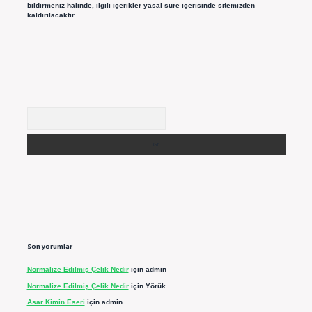
bildirmeniz halinde, ilgili içerikler yasal süre içerisinde sitemizden
kaldırılacaktır.
Arama
Son yorumlar
Normalize Edilmiş Çelik Nedir
için
admin
Normalize Edilmiş Çelik Nedir
için
Yörük
Asar Kimin Eseri
için
admin