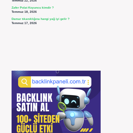
Temmuz 22, 2026
Zafer Polat Koyuncu kimdir ?
Temmuz 18, 2026
Damar tıkanıklığına hangi yağ iyi gelir ?
Temmuz 17, 2026