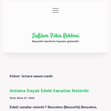
menüyü
Anasayfa
Gizlilik Politikası
Yasal Uyarı
aç
Hakkımızda
Sağlam Fikir Rehberi
Dayanıklı önerilerle hayatını güçlendir!
Etiket:
İstiare sanatı nedir
Anlama Dayalı Edebî Sanatlar Nelerdir
Tarih: Ekim 27, 2024
Edebî sanatlar nelerdir? Benzetme (Benzerlik) Benzetme,