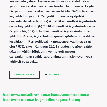
sektöründe çalışan kişilerin sağlık raporu alabilmek için
yaptırması gereken testlerden biridir. Bu muayene 3 ayda
bir yaptırılması gereken testlerden biridir. Sağlık taraması
kaç yılda bir yapılır? Periyodik muayene aşağıdaki
durumlarda tekrarlanır: (a) Az tehlikeli sınıftaki işyerlerinde
en az beş yılda bir, (b) Tehlikeli sınıftaki işyerlerinde en az
üç yılda bir, (c) Çok tehlikeli sınıftaki işyerlerinde en az
yılda bir. Ancak, işyeri hekimi gerekli görürse bu aralıklar
kısaltılabilir. Periyodik sağlık muayenesi yapılmazsa ne
olur? 6331 sayılı Kanunun 26/1-f maddesine göre; sağlık
gözetim yükümlülüklerini yerine getirmeyen,
çalışanlarından sağlık raporu almalarını istemeyen veya
tehlikeli veya çok…
Sağlık
Devamını okuyun
14 Yorum
Taraması
Zorunlu
Mu
https://www.sosyalforum.com.tr
https://vogconcept.com.tr
https://vendex.com.tr
knight online
nttgame
Sitemap