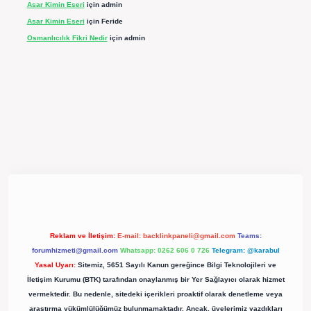
Asar Kimin Eseri
için
admin
Asar Kimin Eseri
için
Feride
Osmanlıcılık Fikri Nedir
için
admin
xpergir.net/
Reklam ve İletişim:
E-mail:
backlinkpaneli@gmail.com
Teams:
forumhizmeti@gmail.com
Whatsapp: 0262 606 0 726
Telegram: @karabul
Yasal Uyarı:
Sitemiz, 5651 Sayılı Kanun gereğince Bilgi Teknolojileri ve
İletişim Kurumu (BTK) tarafından onaylanmış bir Yer Sağlayıcı olarak hizmet
vermektedir. Bu nedenle, sitedeki içerikleri proaktif olarak denetleme veya
araştırma yükümlülüğümüz bulunmamaktadır. Ancak, üyelerimiz yazdıkları