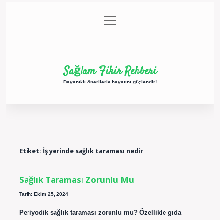
menüyü
Anasayfa
Gizlilik Politikası
Yasal Uyarı
aç
Hakkımızda
Sağlam Fikir Rehberi
Dayanıklı önerilerle hayatını güçlendir!
Etiket:
İş yerinde sağlık taraması nedir
Sağlık Taraması Zorunlu Mu
Tarih: Ekim 25, 2024
Periyodik sağlık taraması zorunlu mu? Özellikle gıda