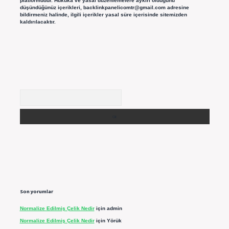
platformudur. Hukuka ve yasal düzenlemelere aykırı olduğunu
düşündüğünüz içerikleri,
backlinkpanelicomtr@gmail.com
adresine
bildirmeniz halinde, ilgili içerikler yasal süre içerisinde sitemizden
kaldırılacaktır.
Arama
Son yorumlar
Normalize Edilmiş Çelik Nedir
için
admin
Normalize Edilmiş Çelik Nedir
için
Yörük