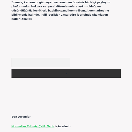
Sitemiz, kar amacı gütmeyen ve tamamen ücretsiz bir bilgi paylaşım
platformudur. Hukuka ve yasal düzenlemelere aykırı olduğunu
düşündüğünüz içerikleri,
backlinkpanelicomtr@gmail.com
adresine
bildirmeniz halinde, ilgili içerikler yasal süre içerisinde sitemizden
kaldırılacaktır.
Arama
Son yorumlar
Normalize Edilmiş Çelik Nedir
için
admin