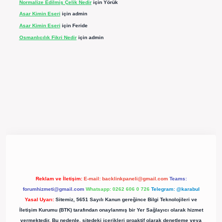
Normalize Edilmiş Çelik Nedir
için
Yörük
Asar Kimin Eseri
için
admin
Asar Kimin Eseri
için
Feride
Osmanlıcılık Fikri Nedir
için
admin
pergir.net/
Reklam ve İletişim:
E-mail:
backlinkpaneli@gmail.com
Teams:
forumhizmeti@gmail.com
Whatsapp: 0262 606 0 726
Telegram: @karabul
Yasal Uyarı:
Sitemiz, 5651 Sayılı Kanun gereğince Bilgi Teknolojileri ve
İletişim Kurumu (BTK) tarafından onaylanmış bir Yer Sağlayıcı olarak hizmet
vermektedir. Bu nedenle, sitedeki içerikleri proaktif olarak denetleme veya