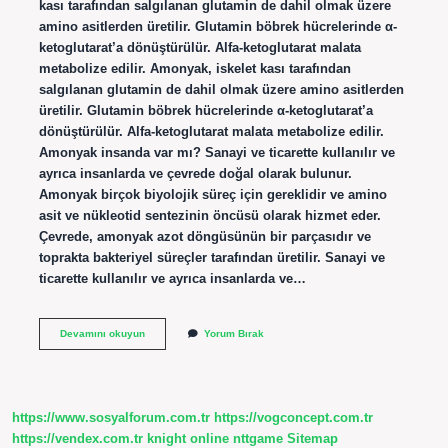
kası tarafından salgılanan glutamin de dahil olmak üzere
amino asitlerden üretilir. Glutamin böbrek hücrelerinde α-
ketoglutarat’a dönüştürülür. Alfa-ketoglutarat malata
metabolize edilir. Amonyak, iskelet kası tarafından
salgılanan glutamin de dahil olmak üzere amino asitlerden
üretilir. Glutamin böbrek hücrelerinde α-ketoglutarat’a
dönüştürülür. Alfa-ketoglutarat malata metabolize edilir.
Amonyak insanda var mı? Sanayi ve ticarette kullanılır ve
ayrıca insanlarda ve çevrede doğal olarak bulunur.
Amonyak birçok biyolojik süreç için gereklidir ve amino
asit ve nükleotid sentezinin öncüsü olarak hizmet eder.
Çevrede, amonyak azot döngüsünün bir parçasıdır ve
toprakta bakteriyel süreçler tarafından üretilir. Sanayi ve
ticarette kullanılır ve ayrıca insanlarda ve…
Insan
Devamını okuyun
Yorum Bırak
Amonyak
Üretir
Mi
https://www.sosyalforum.com.tr
https://vogconcept.com.tr
https://vendex.com.tr
knight online
nttgame
Sitemap