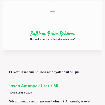
menüyü
Anasayfa
Gizlilik Politikası
Yasal Uyarı
aç
Hakkımızda
Sağlam Fikir Rehberi
Dayanıklı önerilerle hayatını güçlendir!
Etiket:
İnsan vücudunda amonyak nasıl oluşur
Insan Amonyak Üretir Mi
Tarih: Şubat 3, 2025
Vücudumuzda amonyak nasıl oluşur? Amonyak, iskelet