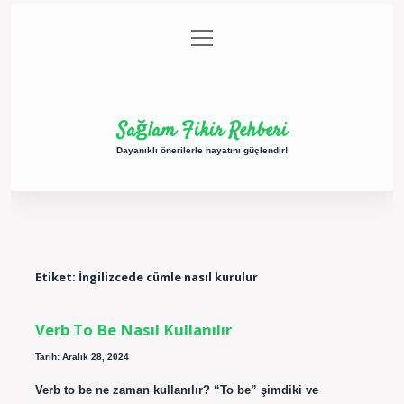
menüyü
Anasayfa
Gizlilik Politikası
Yasal Uyarı
aç
Hakkımızda
Sağlam Fikir Rehberi
Dayanıklı önerilerle hayatını güçlendir!
Etiket:
İngilizcede cümle nasıl kurulur
Verb To Be Nasıl Kullanılır
Tarih: Aralık 28, 2024
Verb to be ne zaman kullanılır? “To be” şimdiki ve