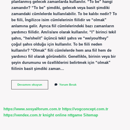
planlanmış gelecek zamanlarda kullanılır. “To be” hangi
zamandır? “To be” şimdiki, gelecek veya basit şimdiki
zamandaki cümlelerde kullanılabilir. To be kalıbı nedir? To
be fiili, İngilizce isim cümlelerinin fiilidir ve “olmak”
anlamına gelir. Ayrıca fiil cümlelerindeki bazı zamanların
yardımcı fiilidir. Am/is/are olarak kullanılır. “I” birinci tekil
şahıs, “he/she/it” üçüncü tekil şahıs ve “we/you/they”
çoğul şahıs olduğu için kullanılır. To be fiili neden
kullanılır? “Olmak” fiili cümlelerde hem ana fiil hem de
yardımcı fiil olarak görünebilir. Genellikle, birinin veya bir
şeyin durumunu ve özelliklerini belirtmek için “olmak”
fiilinin basit şimdiki zaman…
Verb
Devamını okuyun
Yorum Bırak
To
Be
Nasıl
Kullanılır
https://www.sosyalforum.com.tr
https://vogconcept.com.tr
https://vendex.com.tr
knight online
nttgame
Sitemap