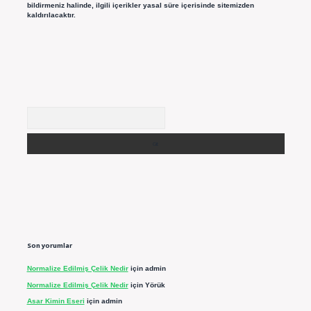
bildirmeniz halinde, ilgili içerikler yasal süre içerisinde sitemizden
kaldırılacaktır.
Arama
Son yorumlar
Normalize Edilmiş Çelik Nedir
için
admin
Normalize Edilmiş Çelik Nedir
için
Yörük
Asar Kimin Eseri
için
admin