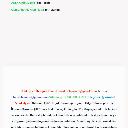
Asar Kimin Eseri
için
Feride
Osmanlıcılık Fikri Nedir
için
admin
pergir.net/
Reklam ve İletişim:
E-mail:
backlinkpaneli@gmail.com
Teams:
forumhizmeti@gmail.com
Whatsapp: 0262 606 0 726
Telegram: @karabul
Yasal Uyarı:
Sitemiz, 5651 Sayılı Kanun gereğince Bilgi Teknolojileri ve
İletişim Kurumu (BTK) tarafından onaylanmış bir Yer Sağlayıcı olarak hizmet
vermektedir. Bu nedenle, sitedeki içerikleri proaktif olarak denetleme veya
araştırma yükümlülüğümüz bulunmamaktadır. Ancak, üyelerimiz yazdıkları
içeriklerin sorumluluğunu taşımakta olup, siteye üye olarak bu sorumluluğu