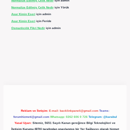
Normalize Edilmiş Çelik Nedir
için
admin
Normalize Edilmiş Çelik Nedir
için
Yörük
Asar Kimin Eseri
için
admin
Asar Kimin Eseri
için
Feride
Osmanlıcılık Fikri Nedir
için
admin
pergir.net/
Reklam ve İletişim:
E-mail:
backlinkpaneli@gmail.com
Teams:
forumhizmeti@gmail.com
Whatsapp: 0262 606 0 726
Telegram: @karabul
Yasal Uyarı:
Sitemiz, 5651 Sayılı Kanun gereğince Bilgi Teknolojileri ve
İletişim Kurumu (BTK) tarafından onaylanmış bir Yer Sağlayıcı olarak hizmet