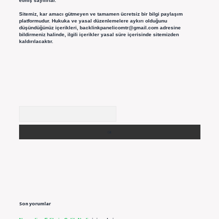
etmiş sayılırlar.
Sitemiz, kar amacı gütmeyen ve tamamen ücretsiz bir bilgi paylaşım
platformudur. Hukuka ve yasal düzenlemelere aykırı olduğunu
düşündüğünüz içerikleri,
backlinkpanelicomtr@gmail.com
adresine
bildirmeniz halinde, ilgili içerikler yasal süre içerisinde sitemizden
kaldırılacaktır.
Arama
Son yorumlar