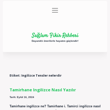
menüyü
Anasayfa
Gizlilik Politikası
Yasal Uyarı
aç
Hakkımızda
Sağlam Fikir Rehberi
Dayanıklı önerilerle hayatını güçlendir!
Etiket:
Ingilizce Tensler nelerdir
Tamirhane Ingilizce Nasıl Yazılır
Tarih: Eylül 16, 2024
Tamirhane ingilizce ne? Tamirhane i. Tamirci ingilizce nasıl