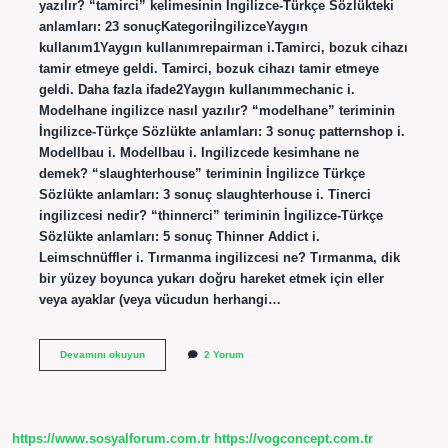
yazılır? “tamirci” kelimesinin İngilizce-Türkçe Sözlükteki
anlamları: 23 sonuçKategoriİngilizceYaygın
kullanım1Yaygın kullanımrepairman i.Tamirci, bozuk cihazı
tamir etmeye geldi. Tamirci, bozuk cihazı tamir etmeye
geldi. Daha fazla ifade2Yaygın kullanımmechanic i.
Modelhane ingilizce nasıl yazılır? “modelhane” teriminin
İngilizce-Türkçe Sözlükte anlamları: 3 sonuç patternshop i.
Modellbau i. Modellbau i. Ingilizcede kesimhane ne
demek? “slaughterhouse” teriminin İngilizce Türkçe
Sözlükte anlamları: 3 sonuç slaughterhouse i. Tinerci
ingilizcesi nedir? “thinnerci” teriminin İngilizce-Türkçe
Sözlükte anlamları: 5 sonuç Thinner Addict i.
Leimschnüffler i. Tırmanma ingilizcesi ne? Tırmanma, dik
bir yüzey boyunca yukarı doğru hareket etmek için eller
veya ayaklar (veya vücudun herhangi…
Tamirhane
Devamını okuyun
2 Yorum
Ingilizce
Nasıl
Yazılır
https://www.sosyalforum.com.tr
https://vogconcept.com.tr