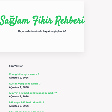
Sağlam Fikir Rehberi
Dayanıklı önerilerle hayatını güçlendir!
Sidebar
ilbet yeni giriş
betexper güncel giriş
https://betexpergir.net/
Son Yazılar
Kum gibi hangi makam ?
Ağustos 6, 2026
Avcılık vergisi ne kadar ?
Ağustos 4, 2026
Allah’ın sevmediği hayvan ismi nedir ?
Ağustos 3, 2026
868 veya 869 barkod nedir ?
Ağustos 3, 2026
Koç erkeği kiminle evlenir ?