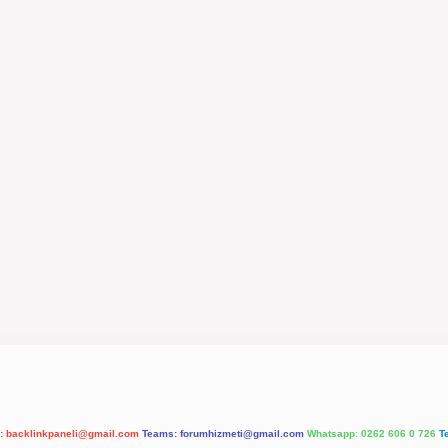
l:
backlinkpaneli@gmail.com
Teams:
forumhizmeti@gmail.com
Whatsapp: 0262 606 0 726
T