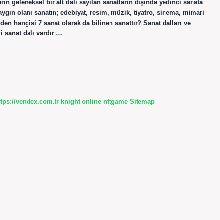
rın geleneksel bir alt dalı sayılan sanatların dışında yedinci sanata
aygın olanı sanatın; edebiyat, resim, müzik, tiyatro, sinema, mimari
den hangisi 7 sanat olarak da bilinen sanattır? Sanat dalları ve
di sanat dalı vardır:…
ttps://vendex.com.tr
knight online
nttgame
Sitemap