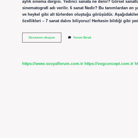
aylık sinema dergisi. Yedinci sanata ne denir? Görsel sanatla
sinematografi adı verilir. 6 sanat Nedir? Bu tanımlardan en y
ve heykel gibi alt türlerden oluştuğu görüşüdür. Aşağıdakiler
özellikleri – 7 sanat dalını biliyoruz! Herkesin bildiği gibi ye
Sinemaya
Devamını okuyun
Yorum Bırak
Neden
7
Sanat
Denir
https://www.sosyalforum.com.tr
https://vogconcept.com.tr
h