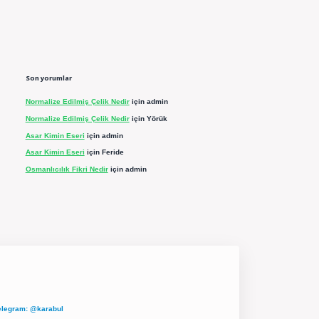
Son yorumlar
Normalize Edilmiş Çelik Nedir
için
admin
Normalize Edilmiş Çelik Nedir
için
Yörük
Asar Kimin Eseri
için
admin
Asar Kimin Eseri
için
Feride
Osmanlıcılık Fikri Nedir
için
admin
elegram: @karabul