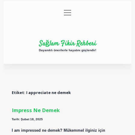
menüyü
Anasayfa
Gizlilik Politikası
Yasal Uyarı
aç
Hakkımızda
Sağlam Fikir Rehberi
Dayanıklı önerilerle hayatını güçlendir!
Etiket:
I appreciate ne demek
Impress Ne Demek
Tarih: Şubat 18, 2025
I am impressed ne demek? Mükemmel ilginiz için