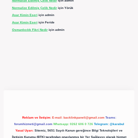
Normalize Edilmiş Çelik Nedir
için
admin
Normalize Edilmiş Çelik Nedir
için
Yörük
Asar Kimin Eseri
için
admin
Asar Kimin Eseri
için
Feride
Osmanlıcılık Fikri Nedir
için
admin
pergir.net/
Reklam ve İletişim:
E-mail:
backlinkpaneli@gmail.com
Teams:
forumhizmeti@gmail.com
Whatsapp: 0262 606 0 726
Telegram: @karabul
Yasal Uyarı:
Sitemiz, 5651 Sayılı Kanun gereğince Bilgi Teknolojileri ve
İletişim Kurumu (BTK) tarafından onaylanmış bir Yer Sağlayıcı olarak hizmet