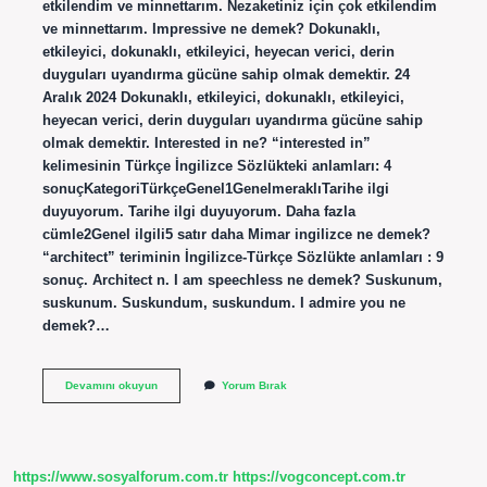
etkilendim ve minnettarım. Nezaketiniz için çok etkilendim
ve minnettarım. Impressive ne demek? Dokunaklı,
etkileyici, dokunaklı, etkileyici, heyecan verici, derin
duyguları uyandırma gücüne sahip olmak demektir. 24
Aralık 2024 Dokunaklı, etkileyici, dokunaklı, etkileyici,
heyecan verici, derin duyguları uyandırma gücüne sahip
olmak demektir. Interested in ne? “interested in”
kelimesinin Türkçe İngilizce Sözlükteki anlamları: 4
sonuçKategoriTürkçeGenel1GenelmeraklıTarihe ilgi
duyuyorum. Tarihe ilgi duyuyorum. Daha fazla
cümle2Genel ilgili5 satır daha Mimar ingilizce ne demek?
“architect” teriminin İngilizce-Türkçe Sözlükte anlamları : 9
sonuç. Architect n. I am speechless ne demek? Suskunum,
suskunum. Suskundum, suskundum. I admire you ne
demek?…
Impress
Devamını okuyun
Yorum Bırak
Ne
Demek
https://www.sosyalforum.com.tr
https://vogconcept.com.tr