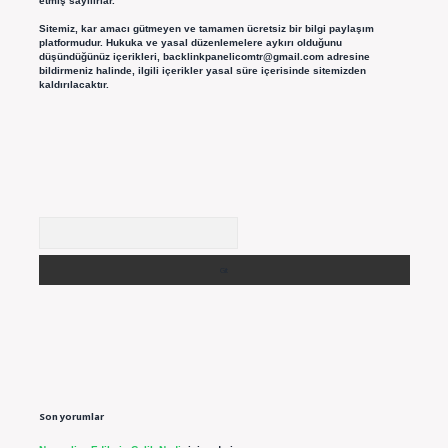
etmiş sayılırlar.
Sitemiz, kar amacı gütmeyen ve tamamen ücretsiz bir bilgi paylaşım
platformudur. Hukuka ve yasal düzenlemelere aykırı olduğunu
düşündüğünüz içerikleri,
backlinkpanelicomtr@gmail.com
adresine
bildirmeniz halinde, ilgili içerikler yasal süre içerisinde sitemizden
kaldırılacaktır.
Arama
Son yorumlar