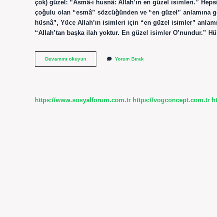
çok) güzel: “Asmâ-i husnâ: Allah’ın en güzel isimleri.” H
çoğulu olan “esmâ” sözcüğünden ve “en güzel” anlamına ge
hüsnâ”, Yüce Allah’ın isimleri için “en güzel isimler” anlamı
“Allah’tan başka ilah yoktur. En güzel isimler O’nundur.
Hüna
Devamını okuyun
Yorum Bırak
Anlami
Nedir
https://www.sosyalforum.com.tr
https://vogconcept.com.tr
h