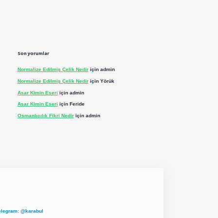
Son yorumlar
Normalize Edilmiş Çelik Nedir
için
admin
Normalize Edilmiş Çelik Nedir
için
Yörük
Asar Kimin Eseri
için
admin
Asar Kimin Eseri
için
Feride
Osmanlıcılık Fikri Nedir
için
admin
elegram: @karabul