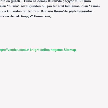
epsinin en güzeli… Hüna ne demek Kuran’da geçiyor mu? İsmin
len “hüsnâ” sözcüğünden oluşan bir sıfat tamlaması olan “esmâ-i
nda kullanılan bir terimdir. Kur’an-ı Kerim’de şöyle buyurulur:
” Hüma ne demek Arapça? Huma ismi,…
ttps://vendex.com.tr
knight online
nttgame
Sitemap