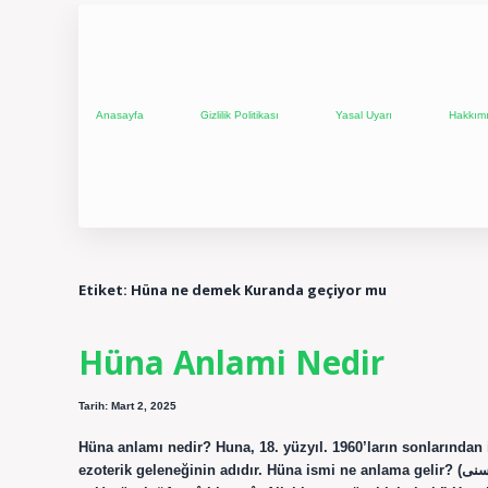
Anasayfa
Gizlilik Politikası
Yasal Uyarı
Hakkım
Etiket:
Hüna ne demek Kuranda geçiyor mu
Hüna Anlami Nedir
Tarih: Mart 2, 2025
Hüna anlamı nedir? Huna, 18. yüzyıl. 1960’ların sonlarından 
ezoterik geleneğinin adıdır. Hüna ismi ne anlama gelir? (ﺣﺴﻨﻰ) I. (Ar. ḥusn > aḥsen ḥusnā’nın dişil hali) Çok (daha güzel, en,