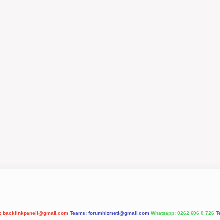
l:
backlinkpaneli@gmail.com
Teams:
forumhizmeti@gmail.com
Whatsapp: 0262 606 0 726
T