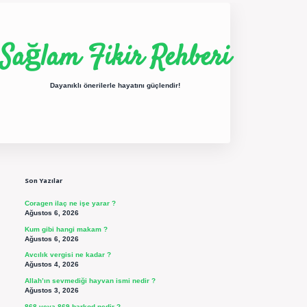
Sağlam Fikir Rehberi
Dayanıklı önerilerle hayatını güçlendir!
Sidebar
ilbet yeni giriş
betexper güncel giriş
https://betexpergir.net/
Son Yazılar
Coragen ilaç ne işe yarar ?
Ağustos 6, 2026
Kum gibi hangi makam ?
Ağustos 6, 2026
Avcılık vergisi ne kadar ?
Ağustos 4, 2026
Allah’ın sevmediği hayvan ismi nedir ?
Ağustos 3, 2026
868 veya 869 barkod nedir ?