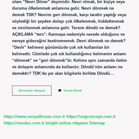
olanı “Nevri Döner” deyimidir. Nevri olmak, bir kişiye veya
duruma öfkelenmek anlamına gelir. Nevri dönmek ne
demek TDK? Nevrim geri dönmek, karşı tarafın yaptığı veya
söylediği bir şeyden dolayı çok öfkelenmek, hiddetlenmek
ve sinirlenmek anlamına gelir. Tersim döndü ne demek?
AÇIKLAMA “ters”: Karmaşa nedeniyle nerede olduğunu ve
nereye gideceğini kestirememek. Devri dönmek ne demek?
“Devîr” kelimesi günümüzde çok sık kullanılan bir
kelimedir. Cümlede çok sık kullandığımız kelimenin anlamı
“dönmek” ve “geri dönmek”tir. Kelime aynı zamanda iletim
ve dolaşım anlamında da kullanılır. Döndü’nün anlamı ne
demektir? TDK’da yer alan bilgilerle birlikte Döndü…
Nevrim
Devamını okuyun
Yorum Bırak
Döndü
Ne
Anlama
https://www.sosyalforum.com.tr
https://vogconcept.com.tr
https://vendex.com.tr
knight online
nttgame
Sitemap