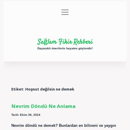
menüyü
Anasayfa
Gizlilik Politikası
Yasal Uyarı
aç
Hakkımızda
Sağlam Fikir Rehberi
Dayanıklı önerilerle hayatını güçlendir!
Etiket:
Hoşnut değilsin ne demek
Nevrim Döndü Ne Anlama
Tarih: Ekim 30, 2024
Nevrim döndü ne demek? Bunlardan en bilineni ve yaygın