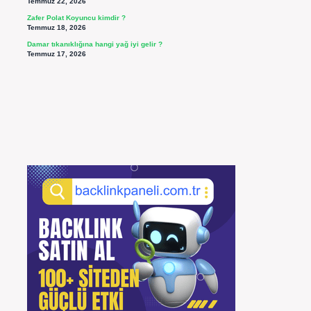
Temmuz 22, 2026
Zafer Polat Koyuncu kimdir ?
Temmuz 18, 2026
Damar tıkanıklığına hangi yağ iyi gelir ?
Temmuz 17, 2026