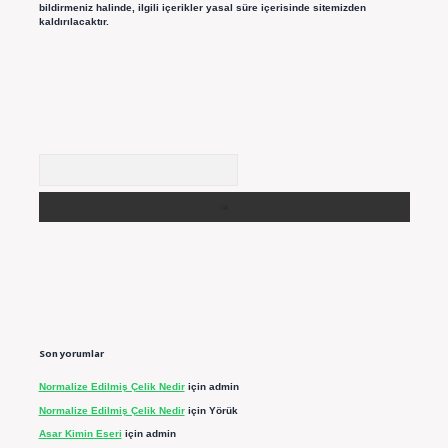
bildirmeniz halinde, ilgili içerikler yasal süre içerisinde sitemizden
kaldırılacaktır.
Arama
Son yorumlar
Normalize Edilmiş Çelik Nedir
için
admin
Normalize Edilmiş Çelik Nedir
için
Yörük
Asar Kimin Eseri
için
admin