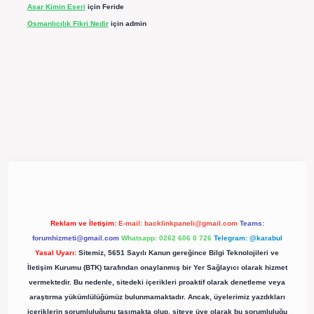
Asar Kimin Eseri
için
Feride
Osmanlıcılık Fikri Nedir
için
admin
pergir.net/
Reklam ve İletişim:
E-mail:
backlinkpaneli@gmail.com
Teams:
forumhizmeti@gmail.com
Whatsapp: 0262 606 0 726
Telegram: @karabul
Yasal Uyarı:
Sitemiz, 5651 Sayılı Kanun gereğince Bilgi Teknolojileri ve
İletişim Kurumu (BTK) tarafından onaylanmış bir Yer Sağlayıcı olarak hizmet
vermektedir. Bu nedenle, sitedeki içerikleri proaktif olarak denetleme veya
araştırma yükümlülüğümüz bulunmamaktadır. Ancak, üyelerimiz yazdıkları
içeriklerin sorumluluğunu taşımakta olup, siteye üye olarak bu sorumluluğu